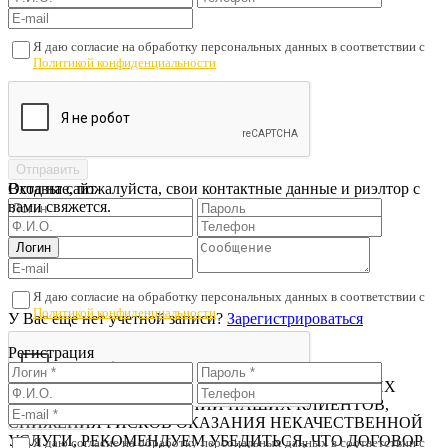
Я даю согласие на обработку персональных данных в соответствии с
Политикой конфиденциальности
Оставьте, пожалуйста, свои контактные данные и риэлтор с
Вход на сайт
вами свяжется.
Я даю согласие на обработку персональных данных в соответствии с
Политикой конфиденциальности
У Вас еще нет учетной записи?
Зарегистрироваться
Регистрация
Проверьте подписанный договор
В ЦЕЛЯХ ПРЕДОТВРАЩЕНИЯ МОШЕННИЧЕСКИХ
ДЕЙСТВИЙ В ОТНОШЕНИИ НАШИХ КЛИЕНТОВ,
СНИЖЕНИЯ РИСКОВ ОКАЗАНИЯ НЕКАЧЕСТВЕННОЙ
УСЛУГИ, РЕКОМЕНДУЕМ УБЕДИТЬСЯ, ЧТО ДОГОВОР
Я даю согласие на обработку персональных данных в соответствии с