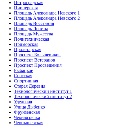
Петроградская
Пионерская
Площадь Александра Невского 1
Площадь Александра Невского 2
Площадь Восстания
Площадь Ленина
Площадь Мужества
Политехническая
Приморская
Пролетарская
Проспект Большевиков
Проспект Ветеранов
Проспект Просвещения
Рыбацкое
Спасская
Спортивная
Старая Деревня
Технологический институт 1
Технологический институт 2
Удельная
Улица Дыбенко
Фрунзенская
Чёрная речка
Чернышевская