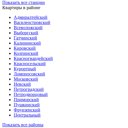
Показать все станции
Квартиры в районе
Адмиралтейский
Василеостровский
Всеволожский
Выборгский
Гатчинский
Калининский
Кировский
Колпинский
Красногвардейский
Красносельский
Курортный
Ломоносовский
Московский
Невский
Петроградский
Петродворцовый
Приморский
Пушкинский
Фрунзенский
Центральный
Показать все районы