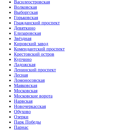
Василеостровская
Волковская
Выборгская
Горьковская
Гражданский проспект
Девяткино
Елизаровская
Звёздная
Кировский завод
Комендантский проспект
Крестовский остров
Купчино
Ладожская
Ленинский проспект
Лесная
Ломоносовская
Маяковская
Московская
Московские ворота
Нарвская
Новочеркасская
Обухово
Озерки
Парк Победы
Парнас