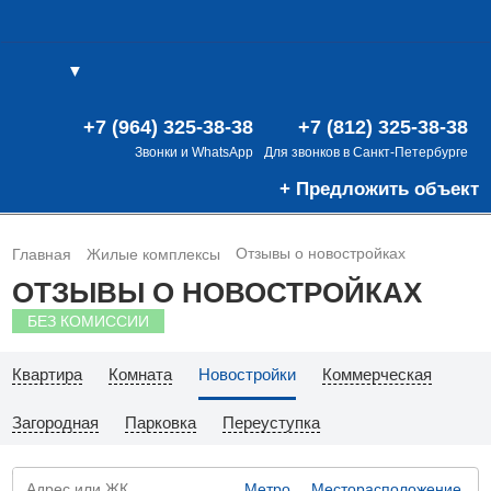
▼
(0)
(0)
В
+7 (964) 325-38-38
+7 (812) 325-38-38
Звонки и WhatsApp
Для звонков в Санкт-Петербурге
+ Предложить объект
Отзывы о новостройках
Главная
Жилые комплексы
ОТЗЫВЫ О НОВОСТРОЙКАХ
БЕЗ КОМИССИИ
Квартира
Комната
Новостройки
Коммерческая
Загородная
Парковка
Переуступка
Метро
Месторасположение