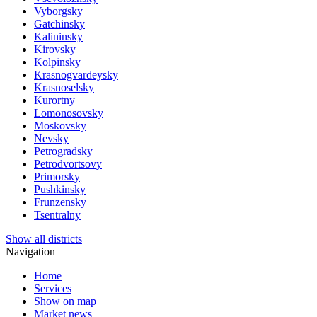
Vyborgsky
Gatchinsky
Kalininsky
Kirovsky
Kolpinsky
Krasnogvardeysky
Krasnoselsky
Kurortny
Lomonosovsky
Moskovsky
Nevsky
Petrogradsky
Petrodvortsovy
Primorsky
Pushkinsky
Frunzensky
Tsentralny
Show all districts
Navigation
Home
Services
Show on map
Market news