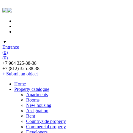
▼
Entrance
(0)
(0)
+7 964 325-38-38
+7 (812) 325-38-38
+ Submit an object
Home
Property catalogue
Apartments
Rooms
New housing
Assignation
Rent
Countryside property
Commercial property
Developers