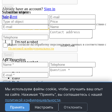
Already have an account?
Sign in
Submit an object
Subscribe to news
Sale
Rent
Я даю согласие на обработку персональных данных в соответствии с
Политикой конфиденциальности
Я даю согласие на обработку персональных данных в соответствии с
Политикой конфиденциальности
Ask a question
Save search
Rubles
Euro
Я даю согласие на обработку персональных данных в соответствии с
Dollars
Политикой конфиденциальности
Pounds
Мы используем файлы cookie, чтобы улучшить ваш опыт
Yuans
на сайте. Нажимая "Принять", вы соглашаетесь с нашей
Настройки Cookie
политикой конфиденциальности
.
Принять
Настроить
Отклонить