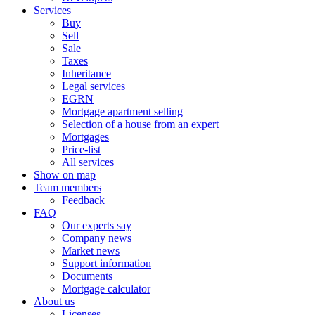
Services
Buy
Sell
Sale
Taxes
Inheritance
Legal services
EGRN
Mortgage apartment selling
Selection of a house from an expert
Mortgages
Price-list
All services
Show on map
Team members
Feedback
FAQ
Our experts say
Company news
Market news
Support information
Documents
Mortgage calculator
About us
Licenses