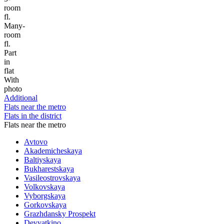
room
fl.
Many-
room
fl.
Part
in
flat
With
photo
Additional
Flats near the metro
Flats in the district
Flats near the metro
Avtovo
Akademicheskaya
Baltiyskaya
Bukharestskaya
Vasileostrovskaya
Volkovskaya
Vyborgskaya
Gorkovskaya
Grazhdansky Prospekt
Devyatkino