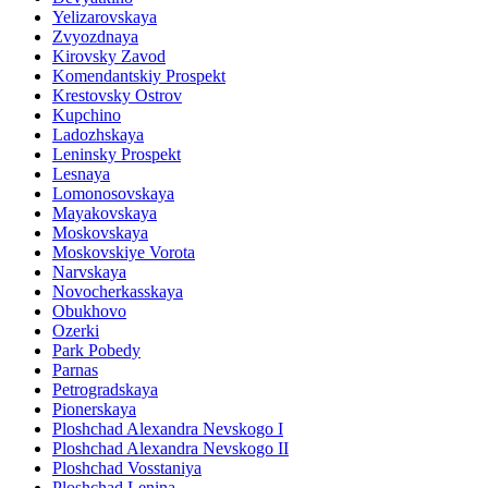
Yelizarovskaya
Zvyozdnaya
Kirovsky Zavod
Komendantskiy Prospekt
Krestovsky Ostrov
Kupchino
Ladozhskaya
Leninsky Prospekt
Lesnaya
Lomonosovskaya
Mayakovskaya
Moskovskaya
Moskovskiye Vorota
Narvskaya
Novocherkasskaya
Obukhovo
Ozerki
Park Pobedy
Parnas
Petrogradskaya
Pionerskaya
Ploshchad Alexandra Nevskogo I
Ploshchad Alexandra Nevskogo II
Ploshchad Vosstaniya
Ploshchad Lenina