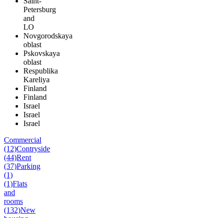
Saint-
Petersburg
and
LO
Novgorodskaya
oblast
Pskovskaya
oblast
Respublika
Kareliya
Finland
Finland
Israel
Israel
Israel
Commercial
(12)
Contryside
(44)
Rent
(37)
Parking
(1)
(1)
Flats
and
rooms
(132)
New