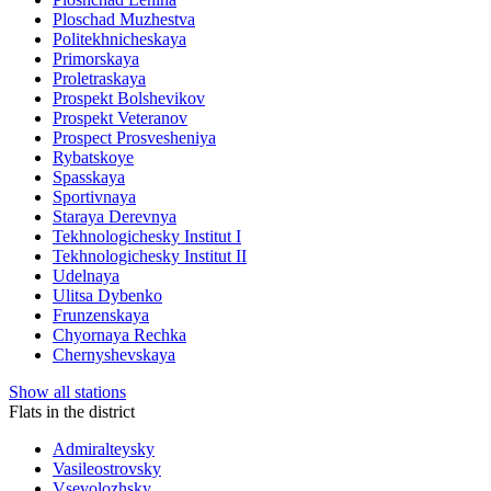
Ploschad Muzhestva
Politekhnicheskaya
Primorskaya
Proletraskaya
Prospekt Bolshevikov
Prospekt Veteranov
Prospect Prosvesheniya
Rybatskoye
Spasskaya
Sportivnaya
Staraya Derevnya
Tekhnologichesky Institut I
Tekhnologichesky Institut II
Udelnaya
Ulitsa Dybenko
Frunzenskaya
Chyornaya Rechka
Chernyshevskaya
Show all stations
Flats in the district
Admiralteysky
Vasileostrovsky
Vsevolozhsky