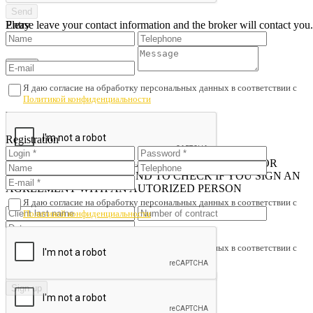
Please leave your contact information and the broker will contact you.
Entry
Я даю согласие на обработку персональных данных в соответствии с
Политикой конфиденциальности
You don't have an account?
Sign up
Registration
Check out the signed contract
iN ORDER TO AVOID PROPERTY FRAUD AND POOR
SERVICE, WE RECOMMEND TO CHECK IF YOU SIGN AN
AGREEMENT WITH AN AUTORIZED PERSON
Я даю согласие на обработку персональных данных в соответствии с
Политикой конфиденциальности
Я даю согласие на обработку персональных данных в соответствии с
Политикой конфиденциальности