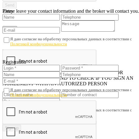
Please leave your contact information and the broker will contact you.
Entry
Я даю согласие на обработку персональных данных в соответствии с
Политикой конфиденциальности
You don't have an account?
Sign up
Registration
Check out the signed contract
iN ORDER TO AVOID PROPERTY FRAUD AND POOR
SERVICE, WE RECOMMEND TO CHECK IF YOU SIGN AN
AGREEMENT WITH AN AUTORIZED PERSON
Я даю согласие на обработку персональных данных в соответствии с
Политикой конфиденциальности
Я даю согласие на обработку персональных данных в соответствии с
Политикой конфиденциальности