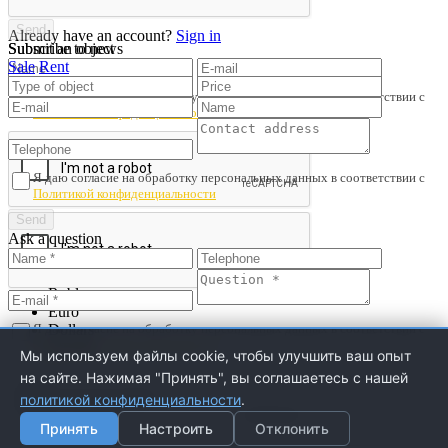
Already have an account?
Sign in
Submit an object
Subscribe to news
Sale
Rent
Я даю согласие на обработку персональных данных в соответствии с
Политикой конфиденциальности
Я даю согласие на обработку персональных данных в соответствии с
Политикой конфиденциальности
Ask a question
Save search
Rubles
Euro
Я даю согласие на обработку персональных данных в соответствии с
Dollars
Политикой конфиденциальности
Pounds
Мы используем файлы cookie, чтобы улучшить ваш опыт
Yuans
на сайте. Нажимая "Принять", вы соглашаетесь с нашей
Настройки Cookie
политикой конфиденциальности
.
Принять
Настроить
Отклонить