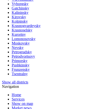
Vyborgsky
Gatchinsky
Kalininsky
Kirovsky
Kolpinsky
Krasnogvardeysky
Krasnoselsky
Kurortny
Lomonosovsky
Moskovsky
Nevsky
Petrogradsky
Petrodvortsovy
Primorsky
Pushkinsky
Frunzensky
Tsentralny
Show all districts
Navigation
Home
Services
Show on map
Market news