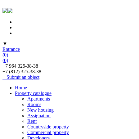
▼
Entrance
(0)
(0)
+7 964 325-38-38
+7 (812) 325-38-38
+ Submit an object
Home
Property catalogue
Apartments
Rooms
New housing
Assignation
Rent
Countryside property
Commercial property
Developers