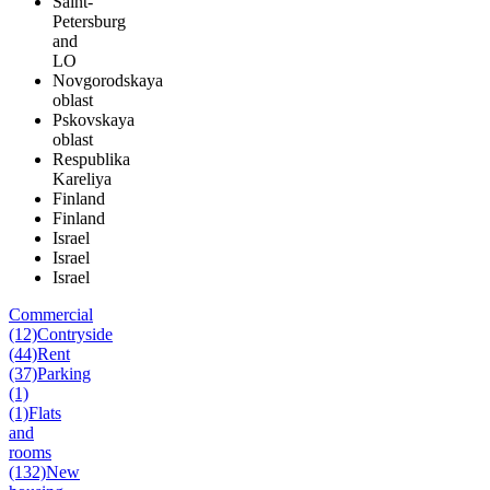
Saint-
Petersburg
and
LO
Novgorodskaya
oblast
Pskovskaya
oblast
Respublika
Kareliya
Finland
Finland
Israel
Israel
Israel
Commercial
(12)
Contryside
(44)
Rent
(37)
Parking
(1)
(1)
Flats
and
rooms
(132)
New