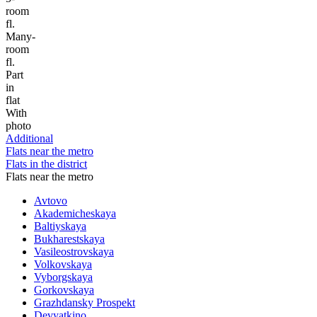
room
fl.
Many-
room
fl.
Part
in
flat
With
photo
Additional
Flats near the metro
Flats in the district
Flats near the metro
Avtovo
Akademicheskaya
Baltiyskaya
Bukharestskaya
Vasileostrovskaya
Volkovskaya
Vyborgskaya
Gorkovskaya
Grazhdansky Prospekt
Devyatkino