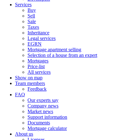
Services
Buy
Sell
Sale
Taxes
Inheritance
Legal services
EGRN
Mortgage apartment selling
Selection of a house from an expert
Mortgages
Price-list
All services
Show on map
Team members
Feedback
FAQ
Our experts say
Company news
Market news
Support information
Documents
Mortgage calculator
About us
Licenses