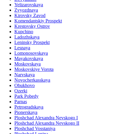
Yelizarovskaya
Zvyozdnaya
Kirovsky Zavod
Komendantskiy Prospekt
Krestovsky Ostrov
Kupchino
Ladozhskaya
Leninsky Prospekt
Lesnaya
Lomonosovskaya
Mayakovskaya
Moskovskaya
Moskovskiye Vorota
Narvskaya
Novocherkasskaya
Obukhovo
Ozerki
Park Pobedy
Parnas
Petrogradskaya
Pionerskaya
Ploshchad Alexandra Nevskogo I
Ploshchad Alexandra Nevskogo II
Ploshchad Vosstaniya
Ploshchad Lenina