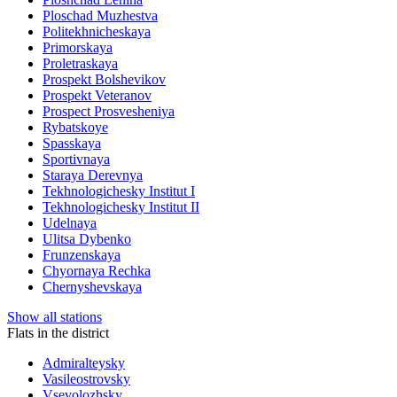
Ploschad Muzhestva
Politekhnicheskaya
Primorskaya
Proletraskaya
Prospekt Bolshevikov
Prospekt Veteranov
Prospect Prosvesheniya
Rybatskoye
Spasskaya
Sportivnaya
Staraya Derevnya
Tekhnologichesky Institut I
Tekhnologichesky Institut II
Udelnaya
Ulitsa Dybenko
Frunzenskaya
Chyornaya Rechka
Chernyshevskaya
Show all stations
Flats in the district
Admiralteysky
Vasileostrovsky
Vsevolozhsky