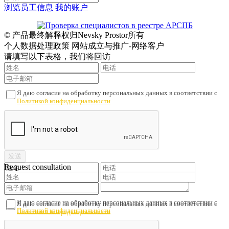
浏览员工信息
我的账户
© 产品最终解释权归Nevsky Prostor所有
个人数据处理政策 网站成立与推广-网络客户
请填写以下表格，我们将回访
Я даю согласие на обработку персональных данных в соответствии с
Политикой конфиденциальности
Request consultation
Я даю согласие на обработку персональных данных в соответствии с
Я даю согласие на обработку персональных данных в соответствии с
Политикой конфиденциальности
Политикой конфиденциальности