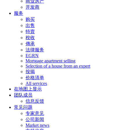
商业房产
开发商
服务
购买
出售
特賣
稅收
傳承
法律服务
EGRN
Mortgage apartment selling
Selection of a house from an expert
按揭
价格清单
All services
在地图上显示
团队成员
信息反馈
常见问题
专家意见
公司新闻
Market news