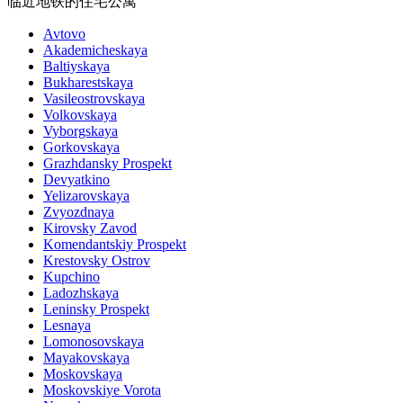
临近地铁的住宅公寓
Avtovo
Akademicheskaya
Baltiyskaya
Bukharestskaya
Vasileostrovskaya
Volkovskaya
Vyborgskaya
Gorkovskaya
Grazhdansky Prospekt
Devyatkino
Yelizarovskaya
Zvyozdnaya
Kirovsky Zavod
Komendantskiy Prospekt
Krestovsky Ostrov
Kupchino
Ladozhskaya
Leninsky Prospekt
Lesnaya
Lomonosovskaya
Mayakovskaya
Moskovskaya
Moskovskiye Vorota