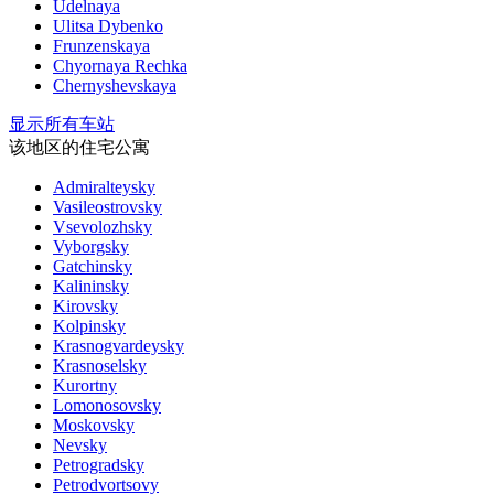
Udelnaya
Ulitsa Dybenko
Frunzenskaya
Chyornaya Rechka
Chernyshevskaya
显示所有车站
该地区的住宅公寓
Admiralteysky
Vasileostrovsky
Vsevolozhsky
Vyborgsky
Gatchinsky
Kalininsky
Kirovsky
Kolpinsky
Krasnogvardeysky
Krasnoselsky
Kurortny
Lomonosovsky
Moskovsky
Nevsky
Petrogradsky
Petrodvortsovy