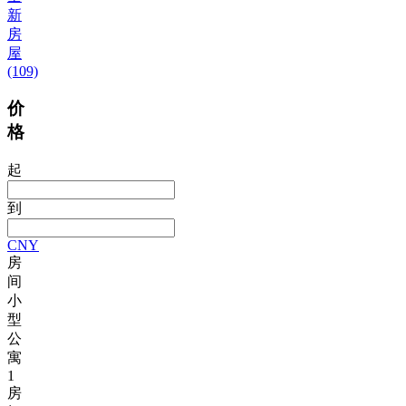
新
房
屋
(109)
价
格
起
到
CNY
房
间
小
型
公
寓
1
房