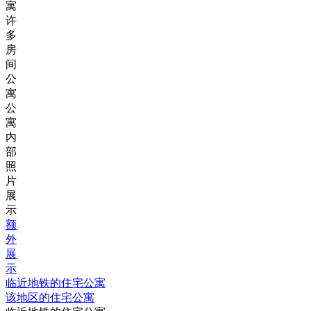
寓
许
多
房
间
公
寓
公
寓
内
部
照
片
展
示
额
外
展
示
临近地铁的住宅公寓
该地区的住宅公寓