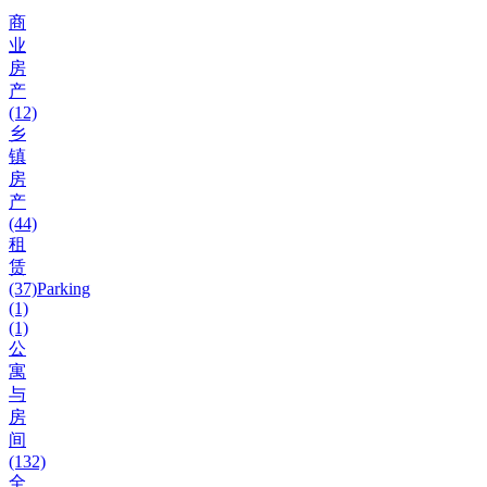
商
业
房
产
(12)
乡
镇
房
产
(44)
租
赁
(37)
Parking
(1)
(1)
公
寓
与
房
间
(132)
全