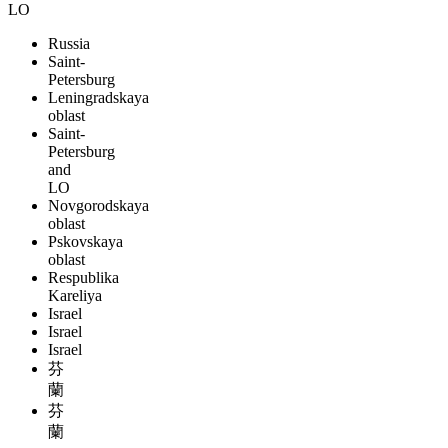
LO
Russia
Saint-
Petersburg
Leningradskaya
oblast
Saint-
Petersburg
and
LO
Novgorodskaya
oblast
Pskovskaya
oblast
Respublika
Kareliya
Israel
Israel
Israel
芬
蘭
芬
蘭