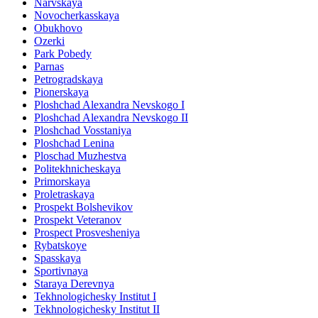
Narvskaya
Novocherkasskaya
Obukhovo
Ozerki
Park Pobedy
Parnas
Petrogradskaya
Pionerskaya
Ploshchad Alexandra Nevskogo I
Ploshchad Alexandra Nevskogo II
Ploshchad Vosstaniya
Ploshchad Lenina
Ploschad Muzhestva
Politekhnicheskaya
Primorskaya
Proletraskaya
Prospekt Bolshevikov
Prospekt Veteranov
Prospect Prosvesheniya
Rybatskoye
Spasskaya
Sportivnaya
Staraya Derevnya
Tekhnologichesky Institut I
Tekhnologichesky Institut II