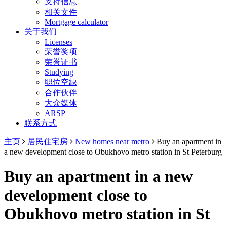
支持信息
相关文件
Mortgage calculator
关于我们
Licenses
荣誉奖项
荣誉证书
Studying
职位空缺
合作伙伴
大众媒体
ARSP
联系方式
主页
居民住宅房
New homes near metro
Buy an apartment in
a new development close to Obukhovo metro station in St Peterburg
Buy an apartment in a new
development close to
Obukhovo metro station in St