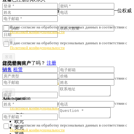
为了避免财产诈骗与劣质服务，我们会核对您是否与一位权威
人士签订了协议。
Я даю согласие на обработку персональных данных в соответствии с
Политикой конфиденциальности
Я даю согласие на обработку персональных данных в соответствии с
Политикой конфиденциальности
您已经有账户了吗？
注册
提交您的房产
订阅新闻
销售
租赁
Я даю согласие на обработку персональных данных в соответствии с
Политикой конфиденциальности
Ask a question
Save search
Я даю согласие на обработку персональных данных в соответствии с
Политикой конфиденциальности
卢布
欧元
Я даю согласие на обработку персональных данных в соответствии с
美元
Политикой конфиденциальности
英镑