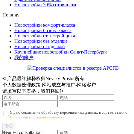
Новостройки 70% готовности
По виду
Новостройки комфорт-класса
Новостройки бизнес-класса
Новостройки от застройщика
Новостройки без отделки
Новостройки с отделкой
Крупнейшие новостройки Санкт-Петербурга
我的账户
© 产品最终解释权归Nevsky Prostor所有
个人数据处理政策 网站成立与推广-网络客户
请填写以下表格，我们将回访
Я даю согласие на обработку персональных данных в соответствии с
Политикой конфиденциальности
Request consultation