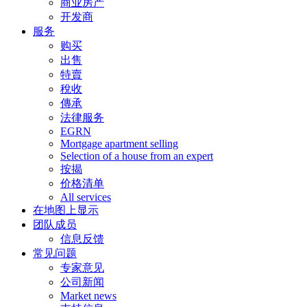
商业房产
开发商
服务
购买
出售
特賣
稅收
傳承
法律服务
EGRN
Mortgage apartment selling
Selection of a house from an expert
按揭
价格清单
All services
在地图上显示
团队成员
信息反馈
常见问题
专家意见
公司新闻
Market news