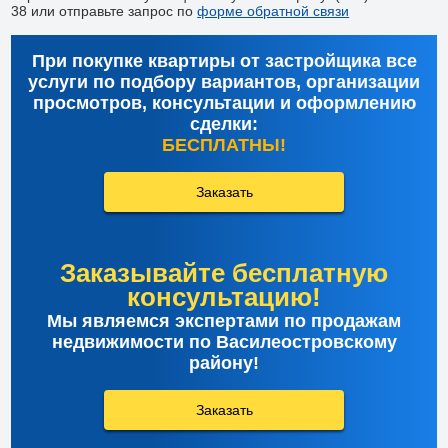
38 или отправьте запрос по
форме обратной связи
При покупке квартиры от застройщика все
услуги по подбору вариантов, организации
просмотров, консультации и оформлению
сделки:
БЕСПЛАТНЫ!
Заказать
Заказывайте бесплатную
консультацию!
Мы являемся экспертами по продажам
недвижимости по Василеостровскому
району!
Заказать