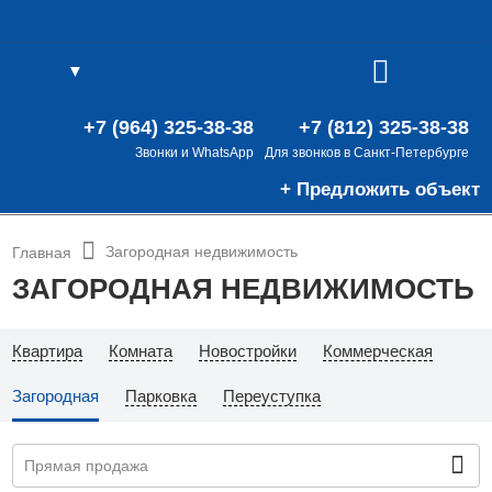
▼
(0)
В
(0)
+7 (964) 325-38-38
+7 (812) 325-38-38
Звонки и WhatsApp
Для звонков в Санкт-Петербурге
+ Предложить объект
Загородная недвижимость
Главная
ЗАГОРОДНАЯ НЕДВИЖИМОСТЬ
Квартира
Комната
Новостройки
Коммерческая
Загородная
Парковка
Переуступка