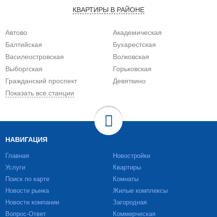
КВАРТИРЫ В РАЙОНЕ
Автово
Академическая
Балтийская
Бухарестская
Василеостровская
Волковская
Выборгская
Горьковская
Гражданский проспект
Девяткино
Показать все станции
НАВИГАЦИЯ
Главная
Новостройки
Услуги
Квартиры
Поиск по карте
Комнаты
Новости рынка
Жилые комплексы
Новости компании
Загородная
Вопрос-Ответ
Коммерческая