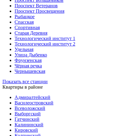
Проспект Большевиков
Проспект Ветеранов
Проспект Просвещения
Рыбацкое
Спасская
Спортивная
Старая Деревня
Технологический институт 1
Технологический институт 2
Удельная
Улица Дыбенко
Фрунзенская
Чёрная речка
Чернышевская
Показать все станции
Квартиры в районе
Адмиралтейский
Василеостровский
Всеволожский
Выборгский
Гатчинский
Калининский
Кировский
Колпинский