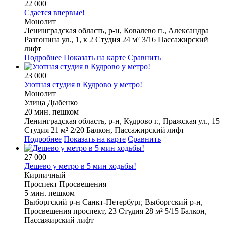
22 000
Сдается впервые!
Монолит
Ленинградская область, р-н, Ковалево п., Александра
Разгонина ул., 1, к 2
Студия
24 м²
3/16
Пассажирский
лифт
Подробнее
Показать на карте
Сравнить
23 000
Уютная студия в Кудрово у метро!
Монолит
Улица Дыбенко
20 мин. пешком
Ленинградская область, р-н, Кудрово г., Пражская ул., 15
Студия
21 м²
2/20
Балкон, Пассажирский лифт
Подробнее
Показать на карте
Сравнить
27 000
Дешево у метро в 5 мин ходьбы!
Кирпичный
Проспект Просвещения
5 мин. пешком
Выборгский р-н
Санкт-Петербург, Выборгский р-н,
Просвещения проспект, 23
Студия
28 м²
5/15
Балкон,
Пассажирский лифт