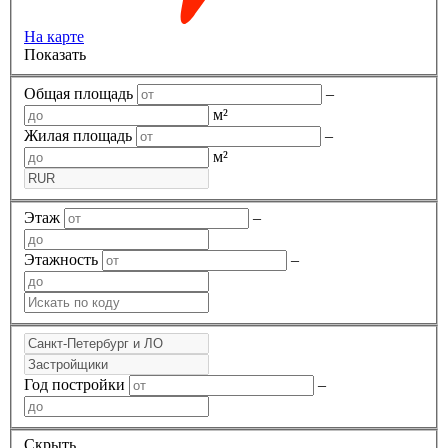
На карте
Показать
Общая площадь
–
м²
Жилая площадь
–
м²
Этаж
–
Этажность
–
Год постройки
–
Скрыть