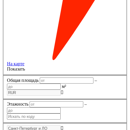
На карте
Показать
Общая площадь
–
м²
Этажность
–