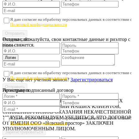
Я даю согласие на обработку персональных данных в соответствии с
Политикой конфиденциальности
Оставьте, пожалуйста, свои контактные данные и риэлтор с
Вход на сайт
вами свяжется.
Я даю согласие на обработку персональных данных в соответствии с
Политикой конфиденциальности
У Вас еще нет учетной записи?
Зарегистрироваться
Регистрация
Проверьте подписанный договор
В ЦЕЛЯХ ПРЕДОТВРАЩЕНИЯ МОШЕННИЧЕСКИХ
ДЕЙСТВИЙ В ОТНОШЕНИИ НАШИХ КЛИЕНТОВ,
СНИЖЕНИЯ РИСКОВ ОКАЗАНИЯ НЕКАЧЕСТВЕННОЙ
УСЛУГИ, РЕКОМЕНДУЕМ УБЕДИТЬСЯ, ЧТО ДОГОВОР
Я даю согласие на обработку персональных данных в соответствии с
ОТ ИМЕНИ ООО «Невский простор» ЗАКЛЮЧЕН
Политикой конфиденциальности
УПОЛНОМОЧЕННЫМ ЛИЦОМ.