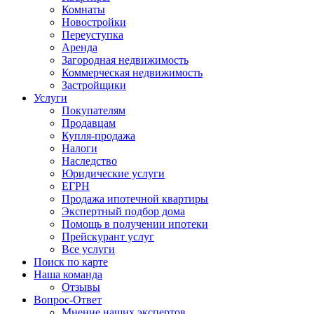
Комнаты
Новостройки
Переуступка
Аренда
Загородная недвижимость
Коммерческая недвижимость
Застройщики
Услуги
Покупателям
Продавцам
Купля-продажа
Налоги
Наследство
Юридические услуги
ЕГРН
Продажа ипотечной квартиры
Экспертный подбор дома
Помощь в получении ипотеки
Прейскурант услуг
Все услуги
Поиск по карте
Наша команда
Отзывы
Вопрос-Ответ
Мнение наших экспертов