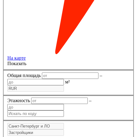
На карте
Показать
Общая площадь
–
м²
Этажность
–