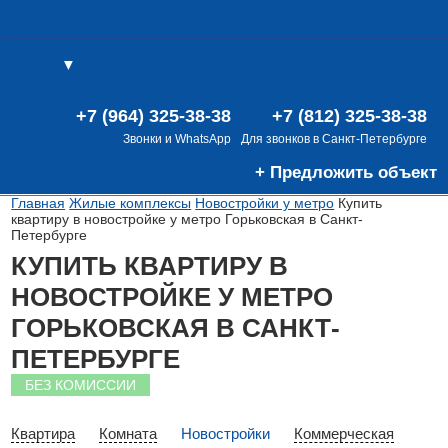
▼
(0)
(0)
В
+7 (964) 325-38-38
+7 (812) 325-38-38
Звонки и WhatsApp
Для звонков в Санкт-Петербурге
+ Предложить объект
Главная
Жилые комплексы
Новостройки у метро
Купить
квартиру в новостройке у метро Горьковская в Санкт-
Петербурге
КУПИТЬ КВАРТИРУ В
НОВОСТРОЙКЕ У МЕТРО
ГОРЬКОВСКАЯ В САНКТ-
ПЕТЕРБУРГЕ
БЕЗ КОМИССИИ
Квартира
Комната
Новостройки
Коммерческая