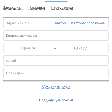
Загородная
Парковка
Переуступка
Метро
Месторасположение
–
Сохранить поиск
Предыдущие поиски