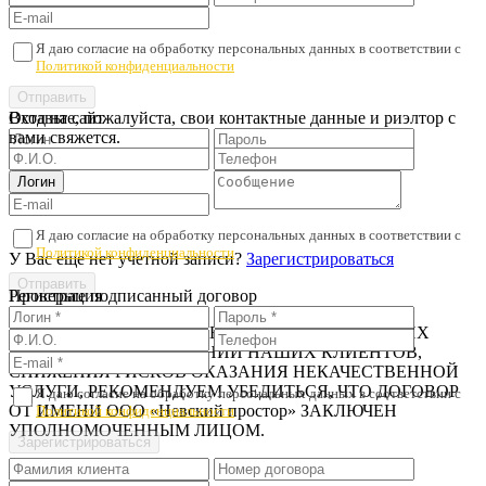
Я даю согласие на обработку персональных данных в соответствии с
Политикой конфиденциальности
Оставьте, пожалуйста, свои контактные данные и риэлтор с
Вход на сайт
вами свяжется.
Я даю согласие на обработку персональных данных в соответствии с
Политикой конфиденциальности
У Вас еще нет учетной записи?
Зарегистрироваться
Регистрация
Проверьте подписанный договор
В ЦЕЛЯХ ПРЕДОТВРАЩЕНИЯ МОШЕННИЧЕСКИХ
ДЕЙСТВИЙ В ОТНОШЕНИИ НАШИХ КЛИЕНТОВ,
СНИЖЕНИЯ РИСКОВ ОКАЗАНИЯ НЕКАЧЕСТВЕННОЙ
УСЛУГИ, РЕКОМЕНДУЕМ УБЕДИТЬСЯ, ЧТО ДОГОВОР
Я даю согласие на обработку персональных данных в соответствии с
ОТ ИМЕНИ ООО «Невский простор» ЗАКЛЮЧЕН
Политикой конфиденциальности
УПОЛНОМОЧЕННЫМ ЛИЦОМ.