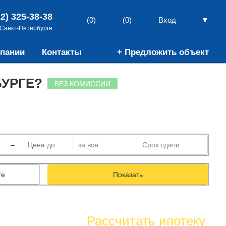
12) 325-38-38
▼
(0)
(0)
Вход
 Санкт-Петербурге
пании
Контакты
+ Предложить объект
БУРГЕ?
БЕЗ КОМИССИИ
–
те
Показать
Рассчитать ипотеку