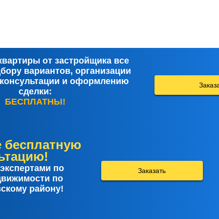
квартиры от застройщика все
дбору вариантов, организации
 консультации и оформлению
Заказ
сделки:
БЕСПЛАТНЫ!
е бесплатную
ьтацию!
экспертами по
Заказать
движимости по
скому району!