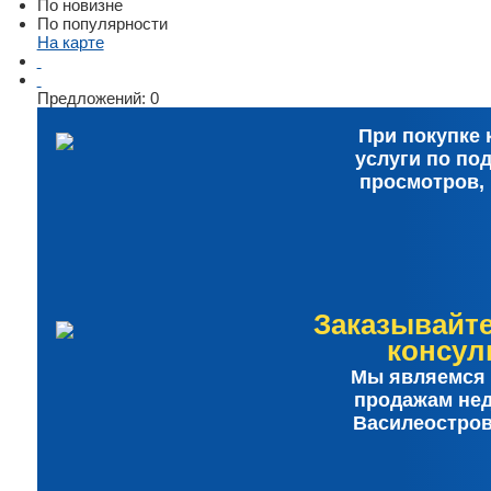
По новизне
По популярности
На карте
Предложений:
0
При покупке 
услуги по по
просмотров,
Заказывайт
консул
Мы являемся 
продажам не
Василеостров