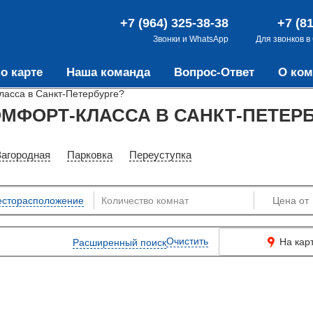
+7 (964) 325-38-38
+7 (8
Звонки и WhatsApp
Для звонков в
о карте
Наша команда
Вопрос-Ответ
О ком
ласса в Санкт-Петербурге?
ОМФОРТ-КЛАССА В САНКТ-ПЕТЕР
Загородная
Парковка
Переуступка
сторасположение
Очистить
На кар
Расширенный поиск