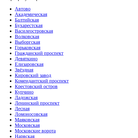
Автово
Академическая
Балтийская
Бухарестская
Василеостровская
Волковская
Выборгская
Горьковская
Гражданский проспект
Девяткино
Елизаровская
Звёздная
Кировский завод
Комендантский проспект
Крестовский остров
Купчино
Ладожская
Ленинский проспект
Лесная
Ломоносовская
Маяковская
Московская
Московские ворота
Нарвская