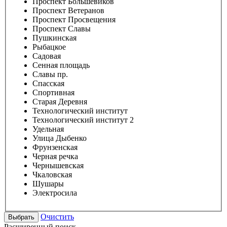
Проспект Большевиков
Проспект Ветеранов
Проспект Просвещения
Проспект Славы
Пушкинская
Рыбацкое
Садовая
Сенная площадь
Славы пр.
Спасская
Спортивная
Старая Деревня
Технологический институт
Технологический институт 2
Удельная
Улица Дыбенко
Фрунзенская
Черная речка
Чернышевская
Чкаловская
Шушары
Электросила
Очистить
Расширенный поиск