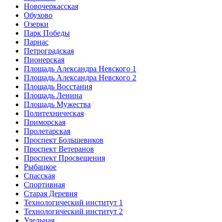
Новочеркасская
Обухово
Озерки
Парк Победы
Парнас
Петроградская
Пионерская
Площадь Александра Невского 1
Площадь Александра Невского 2
Площадь Восстания
Площадь Ленина
Площадь Мужества
Политехническая
Приморская
Пролетарская
Проспект Большевиков
Проспект Ветеранов
Проспект Просвещения
Рыбацкое
Спасская
Спортивная
Старая Деревня
Технологический институт 1
Технологический институт 2
Удельная