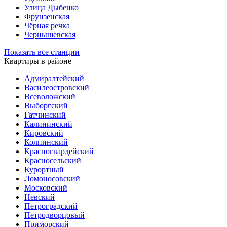
Улица Дыбенко
Фрунзенская
Чёрная речка
Чернышевская
Показать все станции
Квартиры в районе
Адмиралтейский
Василеостровский
Всеволожский
Выборгский
Гатчинский
Калининский
Кировский
Колпинский
Красногвардейский
Красносельский
Курортный
Ломоносовский
Московский
Невский
Петроградский
Петродворцовый
Приморский