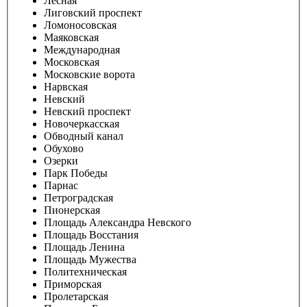
Лесная
Лиговский проспект
Ломоносовская
Маяковская
Международная
Московская
Московские ворота
Нарвская
Невский
Невский проспект
Новочеркасская
Обводный канал
Обухово
Озерки
Парк Победы
Парнас
Петроградская
Пионерская
Площадь Александра Невского
Площадь Восстания
Площадь Ленина
Площадь Мужества
Политехническая
Приморская
Пролетарская