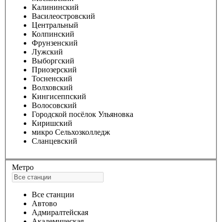
Калининский
Василеостровский
Центральный
Колпинский
Фрунзенский
Лужский
Выборгский
Приозерский
Тосненский
Волховский
Кингисеппский
Волосовский
Городской посёлок Ульяновка
Киришский
микро Сельхозколледж
Сланцевский
Метро
Все станции
Автово
Адмиралтейская
Академическая