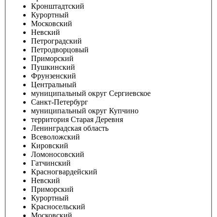
Кронштадтский
Курортный
Московский
Невский
Петроградский
Петродворцовый
Приморский
Пушкинский
Фрунзенский
Центральный
муниципальный округ Сергиевское
Санкт-Петербург
муниципальный округ Купчино
территория Старая Деревня
Ленинградская область
Всеволожский
Кировский
Ломоносовский
Гатчинский
Красногвардейский
Невский
Приморский
Курортный
Красносельский
Московский