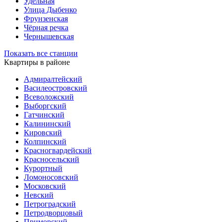
Удельная
Улица Дыбенко
Фрунзенская
Чёрная речка
Чернышевская
Показать все станции
Квартиры в районе
Адмиралтейский
Василеостровский
Всеволожский
Выборгский
Гатчинский
Калининский
Кировский
Колпинский
Красногвардейский
Красносельский
Курортный
Ломоносовский
Московский
Невский
Петроградский
Петродворцовый
Приморский