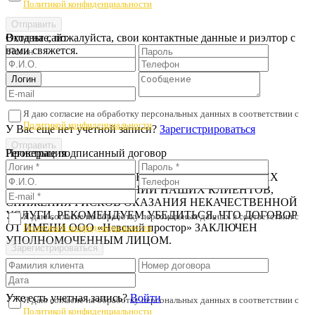
Политикой конфиденциальности
Оставьте, пожалуйста, свои контактные данные и риэлтор с
Вход на сайт
вами свяжется.
Я даю согласие на обработку персональных данных в соответствии с
Политикой конфиденциальности
У Вас еще нет учетной записи?
Зарегистрироваться
Регистрация
Проверьте подписанный договор
В ЦЕЛЯХ ПРЕДОТВРАЩЕНИЯ МОШЕННИЧЕСКИХ
ДЕЙСТВИЙ В ОТНОШЕНИИ НАШИХ КЛИЕНТОВ,
СНИЖЕНИЯ РИСКОВ ОКАЗАНИЯ НЕКАЧЕСТВЕННОЙ
УСЛУГИ, РЕКОМЕНДУЕМ УБЕДИТЬСЯ, ЧТО ДОГОВОР
Я даю согласие на обработку персональных данных в соответствии с
ОТ ИМЕНИ ООО «Невский простор» ЗАКЛЮЧЕН
Политикой конфиденциальности
УПОЛНОМОЧЕННЫМ ЛИЦОМ.
Уже есть учетная запись?
Войти
Я даю согласие на обработку персональных данных в соответствии с
Политикой конфиденциальности