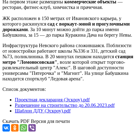
На первом этаже размещены
коммерческие объекты
—
ресторан, фитнес-клуб, химчистка и прачечная.
ЖК расположен в 150 метрах от Ивановского карьера, у
которого раскинулся
сад с воркаут-зоной и прогулочными
дорожками
. За 10 минут можно дойти до парка имени
Бабушкина, за 15 — до парка Куракина Дача на берегу Невы.
Инфраструктура Невского района сложившаяся. Поблизости
от новостройки работают школы №336 и 331, детский сад
№73, поликлиника. В 20 минутах пешком находится
станция
метро "Ломоносовская"
, возле которой открыт торгово-
развлекательный центр "Алекс". В шаговой доступности
универсамы "Пятерочка" и "Магнит". На улице Бабушкина
находится спортклуб "Ледовая арена".
Список документов:
Проектная декларация (Эскроу).pdf
Разрешение на строительство до 20.06.2023.pdf
Шаблон ДДУ (Эскроу).pdf
Скачать PDF
Версия для печати