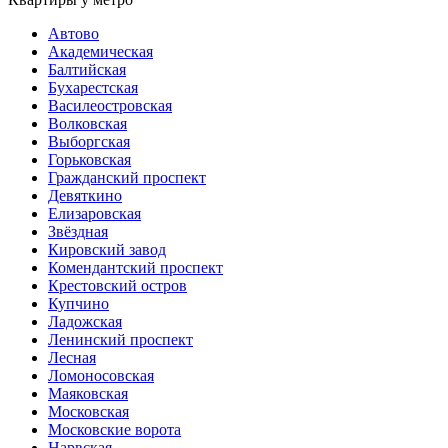
Автово
Академическая
Балтийская
Бухарестская
Василеостровская
Волковская
Выборгская
Горьковская
Гражданский проспект
Девяткино
Елизаровская
Звёздная
Кировский завод
Комендантский проспект
Крестовский остров
Купчино
Ладожская
Ленинский проспект
Лесная
Ломоносовская
Маяковская
Московская
Московские ворота
Нарвская