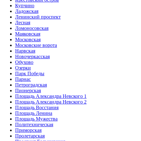
Купчино
Ладожская
Ленинский проспект
Лесная
Ломоносовская
Маяковская
Московская
Московские ворота
Нарвская
Новочеркасская
Обухово
Озерки
Парк Победы
Парнас
Петроградская
Пионерская
Площадь Александра Невского 1
Площадь Александра Невского 2
Площадь Восстания
Площадь Ленина
Площадь Мужества
Политехническая
Приморская
Пролетарская