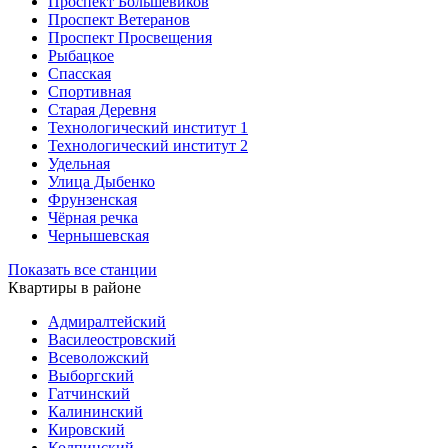
Проспект Большевиков
Проспект Ветеранов
Проспект Просвещения
Рыбацкое
Спасская
Спортивная
Старая Деревня
Технологический институт 1
Технологический институт 2
Удельная
Улица Дыбенко
Фрунзенская
Чёрная речка
Чернышевская
Показать все станции
Квартиры в районе
Адмиралтейский
Василеостровский
Всеволожский
Выборгский
Гатчинский
Калининский
Кировский
Колпинский