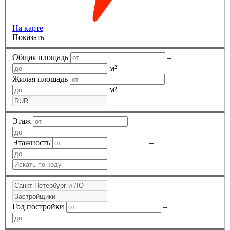
На карте
Показать
Общая площадь
–
м²
Жилая площадь
–
м²
Этаж
–
Этажность
–
Год постройки
–