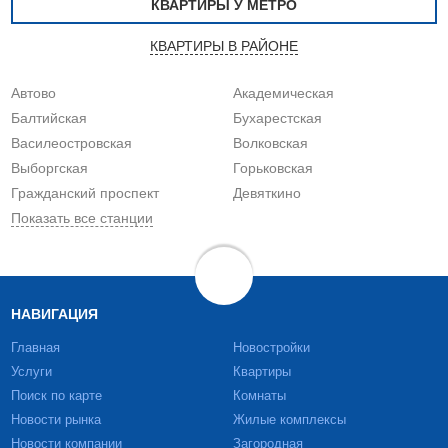
КВАРТИРЫ У МЕТРО
КВАРТИРЫ В РАЙОНЕ
Автово
Академическая
Балтийская
Бухарестская
Василеостровская
Волковская
Выборгская
Горьковская
Гражданский проспект
Девяткино
Показать все станции
НАВИГАЦИЯ
Главная
Новостройки
Услуги
Квартиры
Поиск по карте
Комнаты
Новости рынка
Жилые комплексы
Новости компании
Загородная