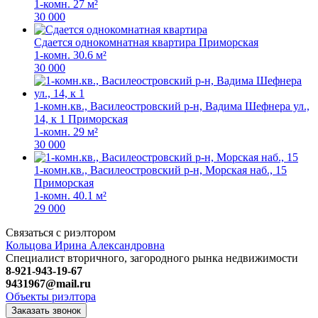
1-комн.
27 м²
30 000
Сдается однокомнатная квартира
Приморская
1-комн.
30.6 м²
30 000
1-комн.кв., Василеостровский р-н, Вадима Шефнера ул.,
14, к 1
Приморская
1-комн.
29 м²
30 000
1-комн.кв., Василеостровский р-н, Морская наб., 15
Приморская
1-комн.
40.1 м²
29 000
Связаться с риэлтором
Кольцова Ирина Александровна
Специалист вторичного, загородного рынка недвижимости
8-921-943-19-67
9431967@mail.ru
Объекты риэлтора
Заказать звонок