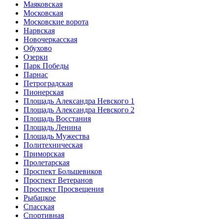
Маяковская
Московская
Московские ворота
Нарвская
Новочеркасская
Обухово
Озерки
Парк Победы
Парнас
Петроградская
Пионерская
Площадь Александра Невского 1
Площадь Александра Невского 2
Площадь Восстания
Площадь Ленина
Площадь Мужества
Политехническая
Приморская
Пролетарская
Проспект Большевиков
Проспект Ветеранов
Проспект Просвещения
Рыбацкое
Спасская
Спортивная