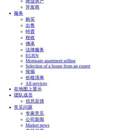
商业房产
开发商
服务
购买
出售
特賣
稅收
傳承
法律服务
EGRN
Mortgage apartment selling
Selection of a house from an expert
按揭
价格清单
All services
在地图上显示
团队成员
信息反馈
常见问题
专家意见
公司新闻
Market news