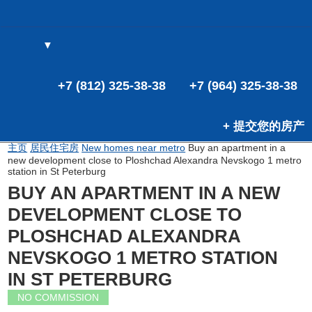
▼
(0)
(0)
+7 (812) 325-38-38
+7 (964) 325-38-38
+ 提交您的房产
主页
居民住宅房
New homes near metro
Buy an apartment in a
new development close to Ploshchad Alexandra Nevskogo 1 metro
station in St Peterburg
BUY AN APARTMENT IN A NEW
DEVELOPMENT CLOSE TO
PLOSHCHAD ALEXANDRA
NEVSKOGO 1 METRO STATION
IN ST PETERBURG
NO COMMISSION