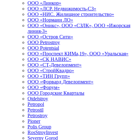
ООО «Линкор»
ООО «ЛСР. Недвижимость-СЗ»
ООО «НИС. Жилищное строительство»
ООО «Норманн ЛО»
ООО «Оникс», ООО «СЗЛК», ООО «Ижорская
линия-3»
ООО «Остров Сити»
OOO Petrostroy
OOO Potentsial
ООО «Проспект КИМа,19», ООО «Уральская»
ООО «СК НАВИС»
ООО «СТ-Девелопмент»
ООО «СтройКвадро»
ООО «ТИН Групп»
ООО «Форвард Девелопмент»
ООО «Форум»
ООО Городские Кварталы
Otdelstroy
Petropol
Petrostil
Petrostroy
Pioner
Polis Group
RosStroyInvest
Severny Gorod