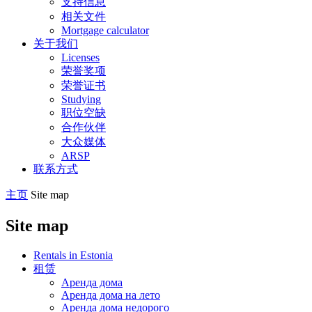
支持信息
相关文件
Mortgage calculator
关于我们
Licenses
荣誉奖项
荣誉证书
Studying
职位空缺
合作伙伴
大众媒体
ARSP
联系方式
主页
Site map
Site map
Rentals in Estonia
租赁
Аренда дома
Аренда дома на лето
Аренда дома недорого