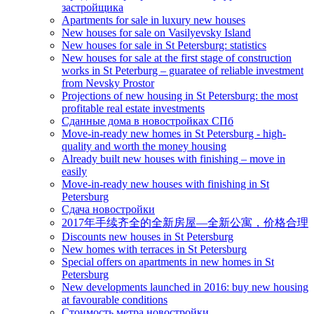
застройщика
Apartments for sale in luxury new houses
New houses for sale on Vasilyevsky Island
New houses for sale in St Petersburg: statistics
New houses for sale at the first stage of construction
works in St Peterburg – guaratee of reliable investment
from Nevsky Prostor
Projections of new housing in St Petersburg: the most
profitable real estate investments
Сданные дома в новостройках СПб
Move-in-ready new homes in St Petersburg - high-
quality and worth the money housing
Already built new houses with finishing – move in
easily
Move-in-ready new houses with finishing in St
Petersburg
Сдача новостройки
2017年手续齐全的全新房屋—全新公寓，价格合理
Discounts new houses in St Petersburg
New homes with terraces in St Petersburg
Special offers on apartments in new homes in St
Petersburg
New developments launched in 2016: buy new housing
at favourable conditions
Стоимость метра новостройки