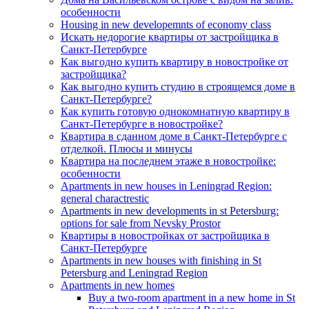
особенности
Housing in new developemnts of economy class
Искать недорогие квартиры от застройщика в
Санкт-Петербурге
Как выгодно купить квартиру в новостройке от
застройщика?
Как выгодно купить студию в строящемся доме в
Санкт-Петербурге?
Как купить готовую однокомнатную квартиру в
Санкт-Петербурге в новостройке?
Квартира в сданном доме в Санкт-Петербурге с
отделкой. Плюсы и минусы
Квартира на последнем этаже в новостройке:
особенности
Apartments in new houses in Leningrad Region:
general charactrestic
Apartments in new developments in st Petersburg:
options for sale from Nevsky Prostor
Квартиры в новостройках от застройщика в
Санкт-Петербурге
Apartments in new houses with finishing in St
Petersburg and Leningrad Region
Apartments in new homes
Buy a two-room apartment in a new home in St