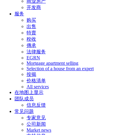
商业房产
开发商
服务
购买
出售
特賣
稅收
傳承
法律服务
EGRN
Mortgage apartment selling
Selection of a house from an expert
按揭
价格清单
All services
在地图上显示
团队成员
信息反馈
常见问题
专家意见
公司新闻
Market news