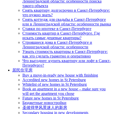
Ленинградской области: особенности поиска
такого объекта
Снять квартиру долгосрочно в Санкт-Петербурге:
что нужно знать?
Снять коттедж для свадьбы в Санкт-Петербурге
или в Ленинградской области: особенности рынка
Ставки по ипотеке в Санкт-Петербурге
Стоимость квартир в Санкт-Петербурге. Где
искать самые дешевые квартиры?
Строящиеся дома в Санкт-Петербурге и
Ленинградской области: особенности
Узнать стоимость квартиры в Санкт-Петербурге:
как это сделать грамотно и оперативно
Что выгоднее: купить квартиру или лофт в Санкт-
Петербурге?
居民住宅房
Buy a move-in-ready new house with finishing
Accredited new homes in St Petersburg
Whitelist of new homes in St Petersburg
Book an apartment in a new house – make sure you
will get the apartment you chose
Future new homes in St Petersburg
Бюджетные новостройки
圣彼得堡风景迷人的新房
Secondary housing in new developments