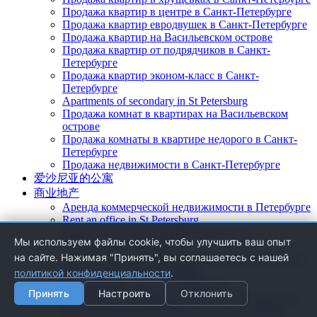
Продажа квартир в центре в Санкт-Петербурге
Продажа квартир евродвушек в Санкт-Петербурге
Продажа квартир на Васильевском острове
Продажа квартир от подрядчиков в Санкт-
Петербурге
Продажа квартир эконом-класс в Санкт-
Петербурге
Apartments of secondary in St Petersburg
Продажа комнат в квартирах на Васильевском
острове
Продажа комнаты в квартире недорого в Санкт-
Петербурге
Продажа недвижимости в Санкт-Петербурге
爱沙尼亚的公寓
商业地产
Аренда коммерческой недвижимости в Петербурге
Rent an office in St Petersburg
Аренда складских помещений в Санкт-
Мы используем файлы cookie, чтобы улучшить ваш опыт
Петербурге. Особенности
на сайте. Нажимая "Принять", вы соглашаетесь с нашей
Аренда торговых помещений в Санкт-Петербурге
Rent a premise in St Petersburg
политикой конфиденциальности
.
Rent shopping space in St Petersburg
Принять
Настроить
Отклонить
Apartments for commercial purposes in St Petersburg
Коммерческая недвижимость в новостройках: