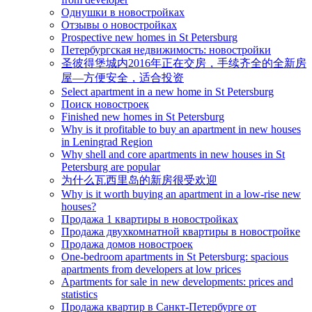
Однушки в новостройках
Отзывы о новостройках
Prospective new homes in St Petersburg
Петербургская недвижимость: новостройки
圣彼得堡城内2016年正在交房，手续齐全的全新房
屋—方便安全，适合投资
Select apartment in a new home in St Petersburg
Поиск новостроек
Finished new homes in St Petersburg
Why is it profitable to buy an apartment in new houses
in Leningrad Region
Why shell and core apartments in new houses in St
Petersburg are popular
为什么瓦西里岛的新房很受欢迎
Why is it worth buying an apartment in a low-rise new
houses?
Продажа 1 квартиры в новостройках
Продажа двухкомнатной квартиры в новостройке
Продажа домов новостроек
One-bedroom apartments in St Petersburg: spacious
apartments from developers at low prices
Apartments for sale in new developments: prices and
statistics
Продажа квартир в Санкт-Петербурге от