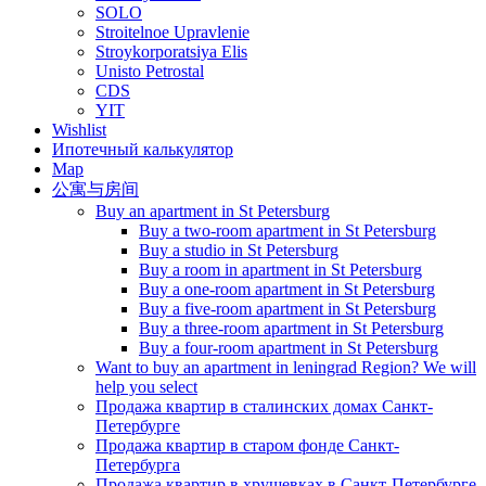
SOLO
Stroitelnoe Upravlenie
Stroykorporatsiya Elis
Unisto Petrostal
CDS
YIT
Wishlist
Ипотечный калькулятор
Map
公寓与房间
Buy an apartment in St Petersburg
Buy a two-room apartment in St Petersburg
Buy a studio in St Petersburg
Buy a room in apartment in St Petersburg
Buy a one-room apartment in St Petersburg
Buy a five-room apartment in St Petersburg
Buy a three-room apartment in St Petersburg
Buy a four-room apartment in St Petersburg
Want to buy an apartment in leningrad Region? We will
help you select
Продажа квартир в сталинских домах Санкт-
Петербурге
Продажа квартир в старом фонде Санкт-
Петербурга
Продажа квартир в хрущевках в Санкт-Петербурге