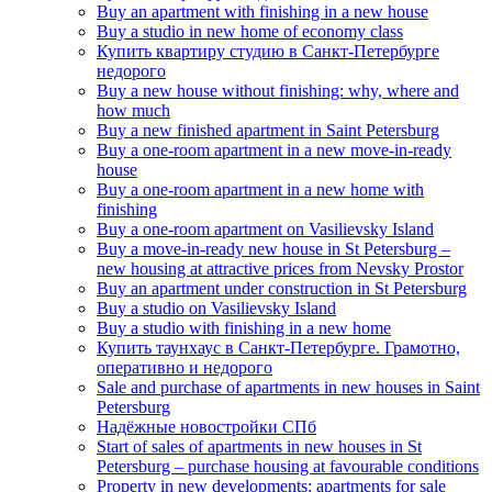
Buy an apartment with finishing in a new house
Buy a studio in new home of economy class
Купить квартиру студию в Санкт-Петербурге
недорого
Buy a new house without finishing: why, where and
how much
Buy a new finished apartment in Saint Petersburg
Buy a one-room apartment in a new move-in-ready
house
Buy a one-room apartment in a new home with
finishing
Buy a one-room apartment on Vasilievsky Island
Buy a move-in-ready new house in St Petersburg –
new housing at attractive prices from Nevsky Prostor
Buy an apartment under construction in St Petersburg
Buy a studio on Vasilievsky Island
Buy a studio with finishing in a new home
Купить таунхаус в Санкт-Петербурге. Грамотно,
оперативно и недорого
Sale and purchase of apartments in new houses in Saint
Petersburg
Надёжные новостройки СПб
Start of sales of apartments in new houses in St
Petersburg – purchase housing at favourable conditions
Property in new developments: apartments for sale