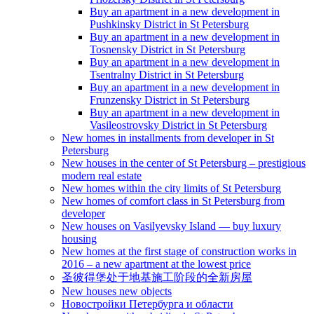
Buy an apartment in a new development in
Pushkinsky District in St Petersburg
Buy an apartment in a new development in
Tosnensky District in St Petersburg
Buy an apartment in a new development in
Tsentralny District in St Petersburg
Buy an apartment in a new development in
Frunzensky District in St Petersburg
Buy an apartment in a new development in
Vasileostrovsky District in St Petersburg
New homes in installments from developer in St
Petersburg
New houses in the center of St Petersburg – prestigious
modern real estate
New homes within the city limits of St Petersburg
New homes of comfort class in St Petersburg from
developer
New houses on Vasilyevsky Island — buy luxury
housing
New homes at the first stage of construction works in
2016 – a new apartment at the lowest price
圣彼得堡处于地基施工阶段的全新房屋
New houses new objects
Новостройки Петербурга и области