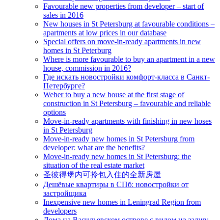
Favourable new properties from developer – start of
sales in 2016
New houses in St Petersburg at favourable conditions –
apartments at low prices in our database
Special offers on move-in-ready apartments in new
homes in St Peterburg
Where is more favourable to buy an apartment in a new
house, commission in 2016?
Где искать новостройки комфорт-класса в Санкт-
Петербурге?
Weher to buy a new house at the first stage of
construction in St Petersburg – favourable and reliable
options
Move-in-ready apartments with finishing in new hoses
in St Petersburg
Move-in-ready new homes in St Petersburg from
developer: what are the benefits?
Move-in-ready new homes in St Petersburg: the
situation of the real estate market
圣彼得堡内可拎包入住的全新房屋
Дешёвые квартиры в СПб: новостройки от
застройщика
Inexpensive new homes in Leningrad Region from
developers
Дома на Васильевском острове с видом на залив: