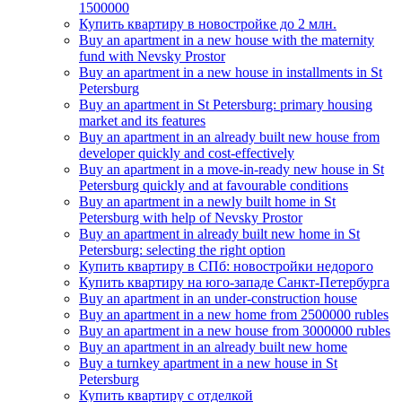
1500000
Купить квартиру в новостройке до 2 млн.
Buy an apartment in a new house with the maternity
fund with Nevsky Prostor
Buy an apartment in a new house in installments in St
Petersburg
Buy an apartment in St Petersburg: primary housing
market and its features
Buy an apartment in an already built new house from
developer quickly and cost-effectively
Buy an apartment in a move-in-ready new house in St
Petersburg quickly and at favourable conditions
Buy an apartment in a newly built home in St
Petersburg with help of Nevsky Prostor
Buy an apartment in already built new home in St
Petersburg: selecting the right option
Купить квартиру в СПб: новостройки недорого
Купить квартиру на юго-западе Санкт-Петербурга
Buy an apartment in an under-construction house
Buy an apartment in a new home from 2500000 rubles
Buy an apartment in a new house from 3000000 rubles
Buy an apartment in an already built new home
Buy a turnkey apartment in a new house in St
Petersburg
Купить квартиру с отделкой