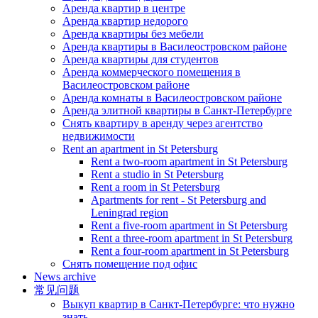
Аренда квартир в центре
Аренда квартир недорого
Аренда квартиры без мебели
Аренда квартиры в Василеостровском районе
Аренда квартиры для студентов
Аренда коммерческого помещения в
Василеостровском районе
Аренда комнаты в Василеостровском районе
Аренда элитной квартиры в Санкт-Петербурге
Снять квартиру в аренду через агентство
недвижимости
Rent an apartment in St Petersburg
Rent a two-room apartment in St Petersburg
Rent a studio in St Petersburg
Rent a room in St Petersburg
Apartments for rent - St Petersburg and
Leningrad region
Rent a five-room apartment in St Petersburg
Rent a three-room apartment in St Petersburg
Rent a four-room apartment in St Petersburg
Снять помещение под офис
News archive
常见问题
Выкуп квартир в Санкт-Петербурге: что нужно
знать