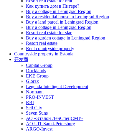
Resort real estate for rent
Как купить дом в Питере?
Buy a cottage in Leningrad Region
Buy a residential house in Leningrad Region
Buy a land parcel in Leningrad Region
Buy a cottage in Leningrad Region
Resort real estate for slae
Buy a garden cottage in Leningrad Region
Resort real estate
Rent countryside property
Countryside property in Estonia
开发商
Capital Group
Docklands
EKE Group
Glorax
Legenda Intelligent Development
Normann
PRO-INVEST
RBI
Setl City
Seven Suns
АО «Эталон ЛенСпецСМУ»
AO UIT Sankt-Petersburg
ARGO-Invest