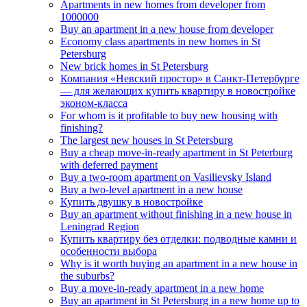
Apartments in new homes from developer from
1000000
Buy an apartment in a new house from developer
Economy class apartments in new homes in St
Petersburg
New brick homes in St Petersburg
Компания «Невский простор» в Санкт-Петербурге
— для желающих купить квартиру в новостройке
эконом-класса
For whom is it profitable to buy new housing with
finishing?
The largest new houses in St Petersburg
Buy a cheap move-in-ready apartment in St Peterburg
with deferred payment
Buy a two-room apartment on Vasilievsky Island
Buy a two-level apartment in a new house
Купить двушку в новостройке
Buy an apartment without finishing in a new house in
Leningrad Region
Купить квартиру без отделки: подводные камни и
особенности выбора
Why is it worth buying an apartment in a new house in
the suburbs?
Buy a move-in-ready apartment in a new home
Buy an apartment in St Petersburg in a new home up to