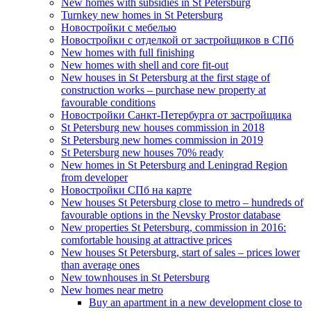
New homes with subsidies in St Petersburg
Turnkey new homes in St Petersburg
Новостройки с мебелью
Новостройки с отделкой от застройщиков в СПб
New homes with full finishing
New homes with shell and core fit-out
New houses in St Petersburg at the first stage of
construction works – purchase new property at
favourable conditions
Новостройки Санкт-Петербурга от застройщика
St Petersburg new houses commission in 2018
St Petersburg new homes commission in 2019
St Petersburg new houses 70% ready
New homes in St Petersburg and Leningrad Region
from developer
Новостройки СПб на карте
New houses St Petersburg close to metro – hundreds of
favourable options in the Nevsky Prostor database
New properties St Petersburg, commission in 2016:
comfortable housing at attractive prices
New houses St Petersburg, start of sales – prices lower
than average ones
New townhouses in St Petersburg
New homes near metro
Buy an apartment in a new development close to