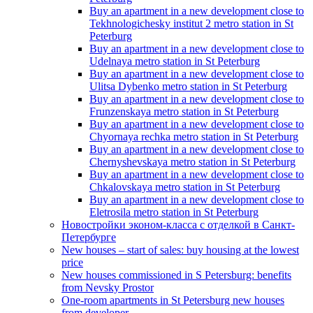
Buy an apartment in a new development close to
Tekhnologichesky institut 2 metro station in St
Peterburg
Buy an apartment in a new development close to
Udelnaya metro station in St Peterburg
Buy an apartment in a new development close to
Ulitsa Dybenko metro station in St Peterburg
Buy an apartment in a new development close to
Frunzenskaya metro station in St Peterburg
Buy an apartment in a new development close to
Chyornaya rechka metro station in St Peterburg
Buy an apartment in a new development close to
Chernyshevskaya metro station in St Peterburg
Buy an apartment in a new development close to
Chkalovskaya metro station in St Peterburg
Buy an apartment in a new development close to
Eletrosila metro station in St Peterburg
Новостройки эконом-класса с отделкой в Санкт-
Петербурге
New houses – start of sales: buy housing at the lowest
price
New houses commissioned in S Petersburg: benefits
from Nevsky Prostor
One-room apartments in St Petersburg new houses
from developer