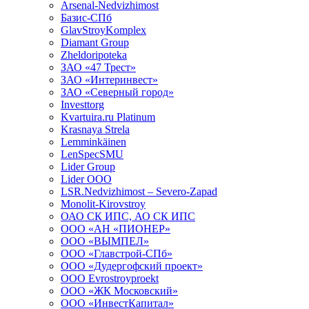
Arsenal-Nedvizhimost
Базис-СПб
GlavStroyKomplex
Diamant Group
Zheldoripoteka
ЗАО «47 Трест»
ЗАО «Интеринвест»
ЗАО «Северный город»
Investtorg
Kvartuira.ru Platinum
Krasnaya Strela
Lemminkäinen
LenSpecSMU
Lider Group
Lider OOO
LSR.Nedvizhimost – Severo-Zapad
Monolit-Kirovstroy
ОАО СК ИПС, АО СК ИПС
ООО «АН «ПИОНЕР»
ООО «ВЫМПЕЛ»
ООО «Главстрой-СПб»
ООО «Дудергофский проект»
OOO Evrostroyproekt
ООО «ЖК Московский»
ООО «ИнвестКапитал»