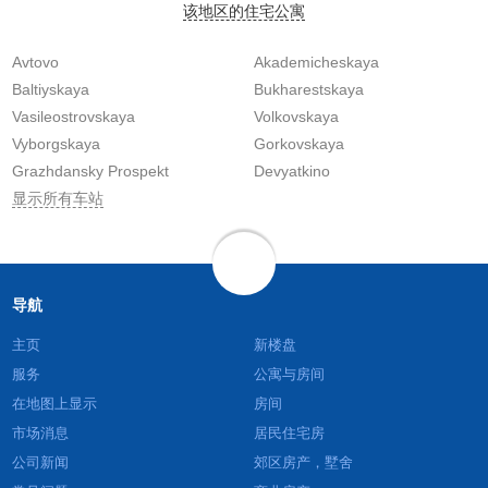
该地区的住宅公寓
Avtovo
Akademicheskaya
Baltiyskaya
Bukharestskaya
Vasileostrovskaya
Volkovskaya
Vyborgskaya
Gorkovskaya
Grazhdansky Prospekt
Devyatkino
显示所有车站
导航
主页
新楼盘
服务
公寓与房间
在地图上显示
房间
市场消息
居民住宅房
公司新闻
郊区房产，墅舍