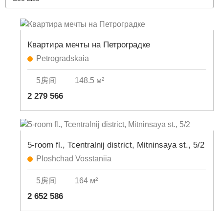
Квартира мечты на Петроградке
Petrogradskaia
5房间
148.5 м²
2 279 566
5-room fl., Tcentralnij district, Mitninsaya st., 5/2
Ploshchad Vosstaniia
5房间
164 м²
2 652 586