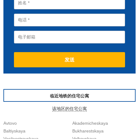
临近地铁的住宅公寓
该地区的住宅公寓
Avtovo
Akademicheskaya
Baltiyskaya
Bukharestskaya
Vasileostrovskaya
Volkovskaya