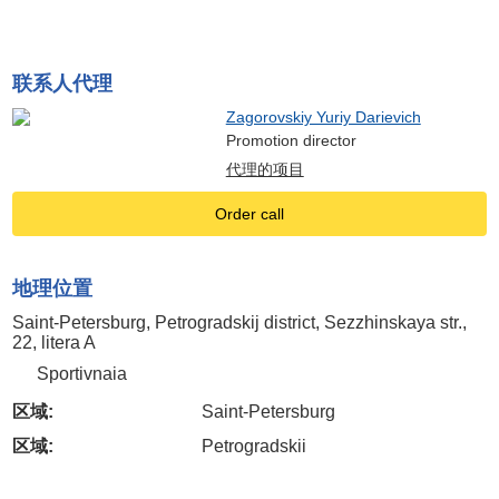
联系人代理
Zagorovskiy Yuriy Darievich
Promotion director
代理的项目
Order call
地理位置
Saint-Petersburg, Petrogradskij district, Sezzhinskaya str.,
22, litera A
Sportivnaia
区域:
Saint-Petersburg
区域:
Petrogradskii