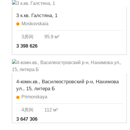
3 к.кв. Галстяна, 1
Moskovskaia
3房间
95.9 м²
3 398 626
4-комн.кв., Василеостровский р-н, Нахимова
ул., 15, литера Б
Primorskaya
4房间
112 м²
3 647 306