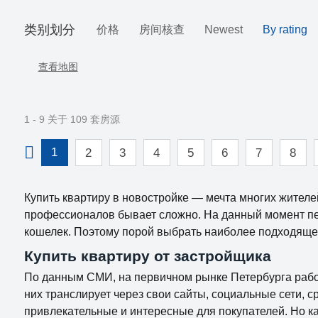
类别划分
价格
房间核查
Newest
By rating
查看地图
1 - 9 关于 109 套房源
1
2
3
4
5
6
7
8
Купить квартиру в новостройке — мечта многих жителе
профессионалов бывает сложно. На данный момент п
кошелек. Поэтому порой выбрать наиболее подходяще
Купить квартиру от застройщика
По данным СМИ, на первичном рынке Петербурга работ
них транслирует через свои сайты, социальные сети, 
привлекательные и интересные для покупателей. Но ка