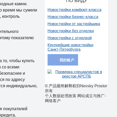
ПО ВИДУ
дводные камни.
Новостройки комфорт-класса
то время мы сумели
 контроль
Новостройки бизнес-класса
Новостройки от застройщика
Новостройки без отделки
ительного
 этому показателю
Новостройки с отделкой
Крупнейшие новостройки
Санкт-Петербурга
我的账户
 то, чтобы купить
 со всеми
безопаснее и
ся по адресу
тся индивидуально,
© 产品最终解释权归Nevsky Prostor
所有
个人数据处理政策 网站成立与推广-
网络客户
я покупателей
кредита.