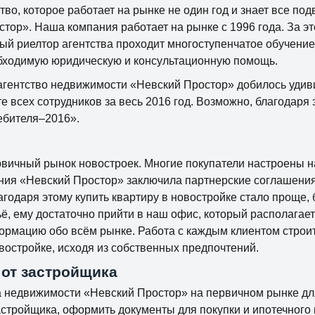
во, которое работает на рынке не один год и знает все по
стор». Наша компания работает на рынке с 1996 года. За э
й риелтор агентства проходит многоступенчатое обучение,
обходимую юридическую и консультационную помощь.
м агентство недвижимости «Невский Простор» добилось удив
е всех сотрудников за весь 2016 год. Возможно, благодаря
ебителя–2016».
ичный рынок новостроек. Многие покупатели настроены на
ания «Невский Простор» заключила партнерские соглашения
одаря этому купить квартиру в новостройке стало проще, 
ьё, ему достаточно прийти в наш офис, который располагает
ормацию обо всём рынке. Работа с каждым клиентом строи
востройке, исходя из собственных предпочтений.
 от застройщика
тва недвижимости «Невский Простор» на первичном рынке дл
стройщика, оформить документы для покупки и ипотечного 