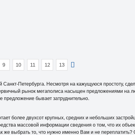
9
10
11
12
13
й Санкт-Петербурга. Несмотря на кажущуюся простоту, сдела
ервичный рынок мегаполиса насыщен предложениями на лю
е предложение бывает затруднительно.
ает более двухсот крупных, средних и небольших застрой
средства массовой информации сведения о том, что их объе
к же выбрать то, что нужно именно Вам и не переплатить? 