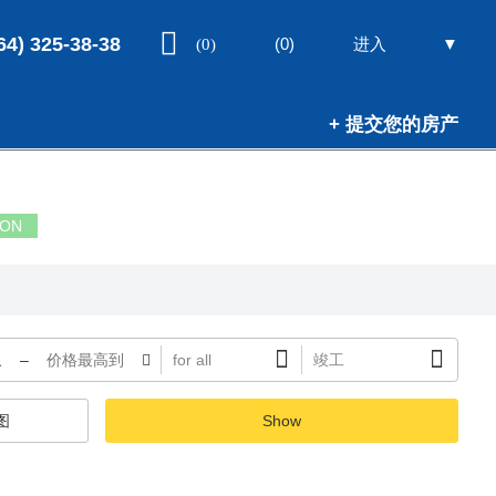
64) 325-38-38
▼
(0)
进入
(0)
+ 提交您的房产
ION
–
图
Show