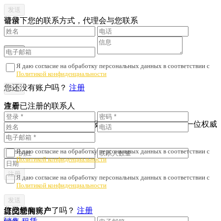
请留下您的联系方式，代理会与您联系
登录
Я даю согласие на обработку персональных данных в соответствии с
Политикой конфиденциальности
您还没有账户吗？
注册
注册
查看已注册的联系人
为了避免财产诈骗与劣质服务，我们会核对您是否与一位权威
人士签订了协议。
Я даю согласие на обработку персональных данных в соответствии с
Политикой конфиденциальности
Я даю согласие на обработку персональных данных в соответствии с
Политикой конфиденциальности
您已经有账户了吗？
注册
提交您的房产
订阅新闻