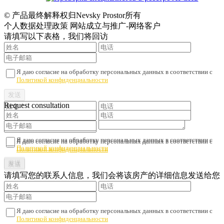
© 产品最终解释权归Nevsky Prostor所有
个人数据处理政策 网站成立与推广-网络客户
请填写以下表格，我们将回访
Я даю согласие на обработку персональных данных в соответствии с
Политикой конфиденциальности
Request consultation
Я даю согласие на обработку персональных данных в соответствии с
Я даю согласие на обработку персональных данных в соответствии с
Политикой конфиденциальности
Политикой конфиденциальности
请填写您的联系人信息，我们会将该房产的详细信息发送给您
Я даю согласие на обработку персональных данных в соответствии с
Политикой конфиденциальности