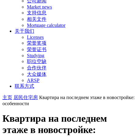
公司新闻
Market news
支持信息
相关文件
Mortgage calculator
关于我们
Licenses
荣誉奖项
荣誉证书
Studying
职位空缺
合作伙伴
大众媒体
ARSP
联系方式
主页
居民住宅房
Квартира на последнем этаже в новостройке:
особенности
Квартира на последнем
этаже в новостройке: