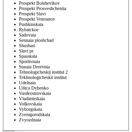
Prospekt Bolshevikov
Prospekt Prosveshcheniia
Prospekt Slavi
Prospekt Veteranov
Pushkinskaia
Rybatckoe
Sadovaia
Sennaia ploshchad
Shushari
Slavi pr.
Spasskaia
Sportivnaia
Staraia Derevnia
Tehnologicheskij institut 2
Tekhnologicheskii institut
Udelnaia
Ulitca Dybenko
Vasileostrovskaia
Vladimirskaia
Volkovskaia
Vyborgskaia
Zvenigorodskaia
Zvyozdnaia