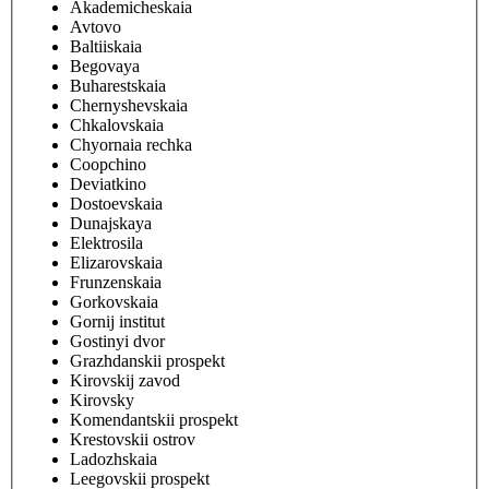
Akademicheskaia
Avtovo
Baltiiskaia
Begovaya
Buharestskaia
Chernyshevskaia
Chkalovskaia
Chyornaia rechka
Coopchino
Deviatkino
Dostoevskaia
Dunajskaya
Elektrosila
Elizarovskaia
Frunzenskaia
Gorkovskaia
Gornij institut
Gostinyi dvor
Grazhdanskii prospekt
Kirovskij zavod
Kirovsky
Komendantskii prospekt
Krestovskii ostrov
Ladozhskaia
Leegovskii prospekt