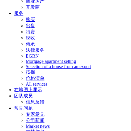
商业房产
开发商
服务
购买
出售
特賣
稅收
傳承
法律服务
EGRN
Mortgage apartment selling
Selection of a house from an expert
按揭
价格清单
All services
在地图上显示
团队成员
信息反馈
常见问题
专家意见
公司新闻
Market news