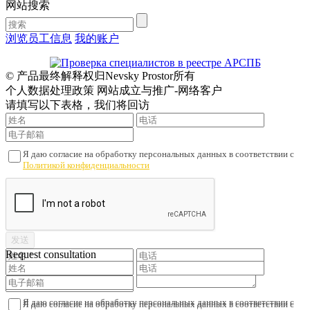
网站搜索
浏览员工信息
我的账户
© 产品最终解释权归Nevsky Prostor所有
个人数据处理政策 网站成立与推广-网络客户
请填写以下表格，我们将回访
Я даю согласие на обработку персональных данных в соответствии с
Политикой конфиденциальности
Request consultation
Я даю согласие на обработку персональных данных в соответствии с
Я даю согласие на обработку персональных данных в соответствии с