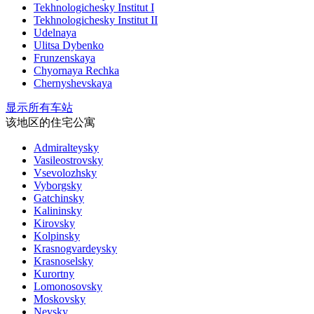
Tekhnologichesky Institut I
Tekhnologichesky Institut II
Udelnaya
Ulitsa Dybenko
Frunzenskaya
Chyornaya Rechka
Chernyshevskaya
显示所有车站
该地区的住宅公寓
Admiralteysky
Vasileostrovsky
Vsevolozhsky
Vyborgsky
Gatchinsky
Kalininsky
Kirovsky
Kolpinsky
Krasnogvardeysky
Krasnoselsky
Kurortny
Lomonosovsky
Moskovsky
Nevsky