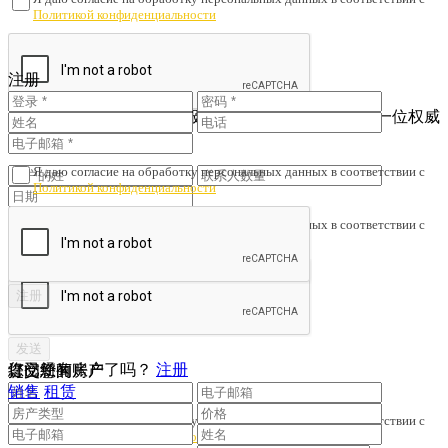
Политикой конфиденциальности
您还没有账户吗？
注册
注册
查看已注册的联系人
为了避免财产诈骗与劣质服务，我们会核对您是否与一位权威
人士签订了协议。
Я даю согласие на обработку персональных данных в соответствии с
Политикой конфиденциальности
Я даю согласие на обработку персональных данных в соответствии с
Политикой конфиденциальности
您已经有账户了吗？
注册
提交您的房产
订阅新闻
销售
租赁
Я даю согласие на обработку персональных данных в соответствии с
Политикой конфиденциальности