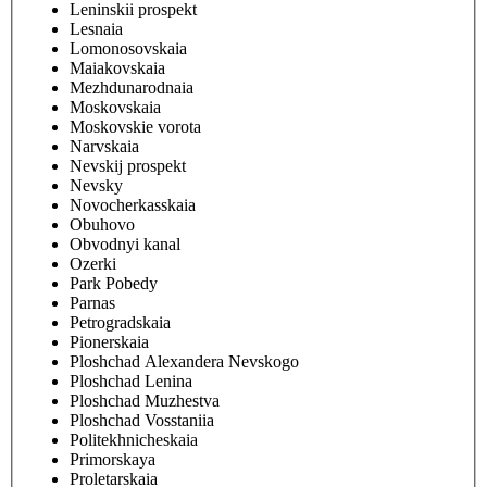
Leninskii prospekt
Lesnaia
Lomonosovskaia
Maiakovskaia
Mezhdunarodnaia
Moskovskaia
Moskovskie vorota
Narvskaia
Nevskij prospekt
Nevsky
Novocherkasskaia
Obuhovo
Obvodnyi kanal
Ozerki
Park Pobedy
Parnas
Petrogradskaia
Pionerskaia
Ploshchad Alexandera Nevskogo
Ploshchad Lenina
Ploshchad Muzhestva
Ploshchad Vosstaniia
Politekhnicheskaia
Primorskaya
Proletarskaia