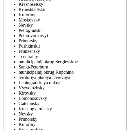
Krasnoselsky
Kronshtadtskii
Kurortnyi
Moskovsky
Nevsky
Petrogradskii
Petrodvortcovyi
Primorsky
Pushkinskii
Frunzensky
Tcentralny
munitcipalnij okrug Sergievskoe
Sankt-Peterburg
munitcipalnij okrug Kupchino
territoriya Staraya Derevnya
Leningradskaya oblast
Vsevolozhsky
Kirovsky
Lomonosovsky
Gatchinsky
Krasnogvardejsky
Nevsky
Primorsky
Kurortnyi
Krasnoselsky