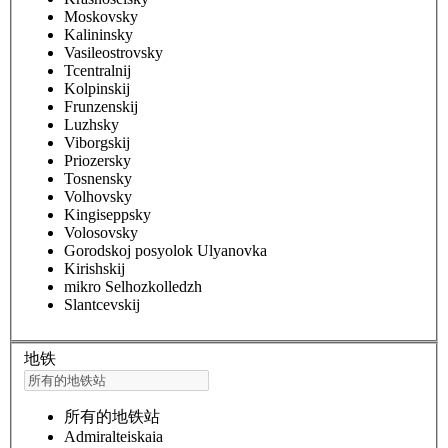
Moskovsky
Kalininsky
Vasileostrovsky
Tcentralnij
Kolpinskij
Frunzenskij
Luzhsky
Viborgskij
Priozersky
Tosnensky
Volhovsky
Kingiseppsky
Volosovsky
Gorodskoj posyolok Ulyanovka
Kirishskij
mikro Selhozkolledzh
Slantcevskij
地铁
所有的地铁站
Admiralteiskaia