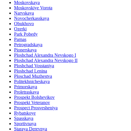
Moskovskaya
Moskovskiye Vorota
Narvskaya
Novocherkasskaya
Obukhovo
Ozerki
Park Pobedy
Parnas
Petrogradskaya
Pionerskaya
Ploshchad Alexandra Nevskogo I
Ploshchad Alexandra Nevskogo II
Ploshchad Vosstaniya
Ploshchad Lenina
Ploschad Muzhestva
Politekhnicheskaya
Primorskaya
Proletraskaya
Prospekt Bolshevikov
Prospekt Veteranov
Prospect Prosvesheniya
Rybatskoye
Spasskaya
Sportivnaya
Staraya Derevnya