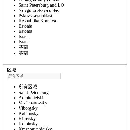
Saint-Petersburg and LO
Novgorodskaya oblast
Pskovskaya oblast
Respublika Kareliya
Estonia
Estonia
Israel
Israel
芬蘭
芬蘭
区域
所有区域
Saint-Petersburg
Admiralteiskii
Vasileostrovsky
Viborgsky
Kalininsky
Kirovsky
Kolpinsky
Krasnogvardejsky