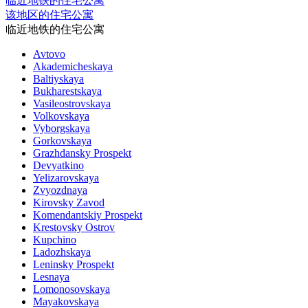
临近地铁的住宅公寓
该地区的住宅公寓
临近地铁的住宅公寓
Avtovo
Akademicheskaya
Baltiyskaya
Bukharestskaya
Vasileostrovskaya
Volkovskaya
Vyborgskaya
Gorkovskaya
Grazhdansky Prospekt
Devyatkino
Yelizarovskaya
Zvyozdnaya
Kirovsky Zavod
Komendantskiy Prospekt
Krestovsky Ostrov
Kupchino
Ladozhskaya
Leninsky Prospekt
Lesnaya
Lomonosovskaya
Mayakovskaya