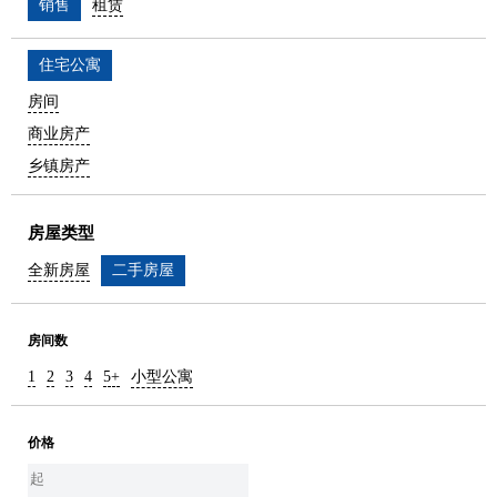
销售
租赁
住宅公寓
房间
商业房产
乡镇房产
房屋类型
全新房屋
二手房屋
房间数
1
2
3
4
5+
小型公寓
价格