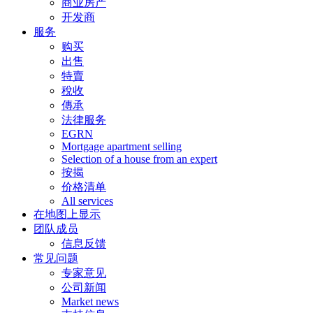
商业房产
开发商
服务
购买
出售
特賣
稅收
傳承
法律服务
EGRN
Mortgage apartment selling
Selection of a house from an expert
按揭
价格清单
All services
在地图上显示
团队成员
信息反馈
常见问题
专家意见
公司新闻
Market news