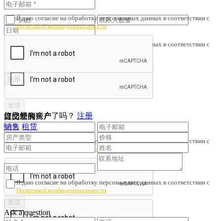
人士签订了协议。
Я даю согласие на обработку персональных данных в соответствии с
Политикой конфиденциальности
Я даю согласие на обработку персональных данных в соответствии с
Политикой конфиденциальности
您已经有账户了吗？
注册
提交您的房产
订阅新闻
销售
租赁
Я даю согласие на обработку персональных данных в соответствии с
Политикой конфиденциальности
Я даю согласие на обработку персональных данных в соответствии с
Политикой конфиденциальности
Ask a question
Save search