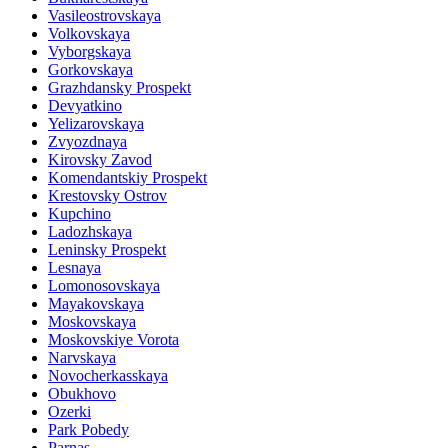
Vasileostrovskaya
Volkovskaya
Vyborgskaya
Gorkovskaya
Grazhdansky Prospekt
Devyatkino
Yelizarovskaya
Zvyozdnaya
Kirovsky Zavod
Komendantskiy Prospekt
Krestovsky Ostrov
Kupchino
Ladozhskaya
Leninsky Prospekt
Lesnaya
Lomonosovskaya
Mayakovskaya
Moskovskaya
Moskovskiye Vorota
Narvskaya
Novocherkasskaya
Obukhovo
Ozerki
Park Pobedy
Parnas