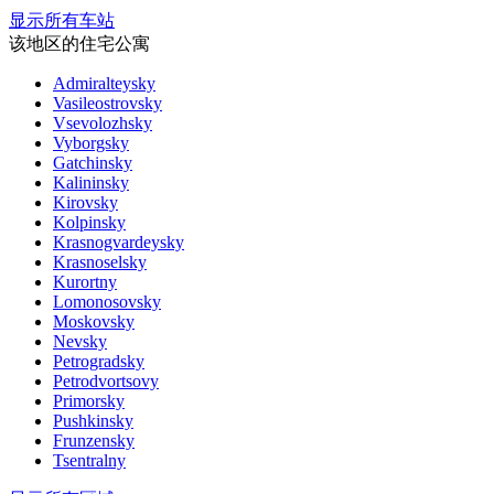
显示所有车站
该地区的住宅公寓
Admiralteysky
Vasileostrovsky
Vsevolozhsky
Vyborgsky
Gatchinsky
Kalininsky
Kirovsky
Kolpinsky
Krasnogvardeysky
Krasnoselsky
Kurortny
Lomonosovsky
Moskovsky
Nevsky
Petrogradsky
Petrodvortsovy
Primorsky
Pushkinsky
Frunzensky
Tsentralny