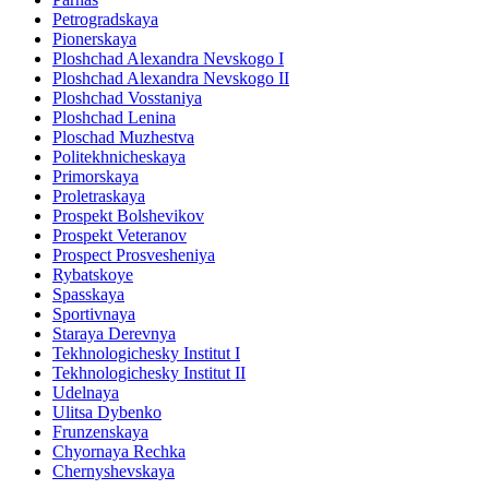
Petrogradskaya
Pionerskaya
Ploshchad Alexandra Nevskogo I
Ploshchad Alexandra Nevskogo II
Ploshchad Vosstaniya
Ploshchad Lenina
Ploschad Muzhestva
Politekhnicheskaya
Primorskaya
Proletraskaya
Prospekt Bolshevikov
Prospekt Veteranov
Prospect Prosvesheniya
Rybatskoye
Spasskaya
Sportivnaya
Staraya Derevnya
Tekhnologichesky Institut I
Tekhnologichesky Institut II
Udelnaya
Ulitsa Dybenko
Frunzenskaya
Chyornaya Rechka
Chernyshevskaya