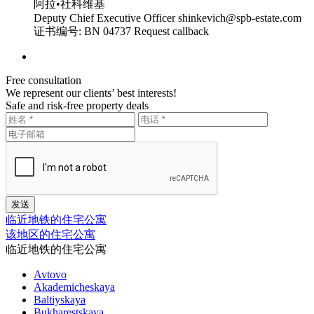
阿拉•社科维基
Deputy Chief Executive Officer
shinkevich@spb-estate.com
证书编号: BN 04737
Request callback
Free consultation
We represent our clients’ best interests!
Safe and risk-free property deals
临近地铁的住宅公寓
该地区的住宅公寓
临近地铁的住宅公寓
Avtovo
Akademicheskaya
Baltiyskaya
Bukharestskaya