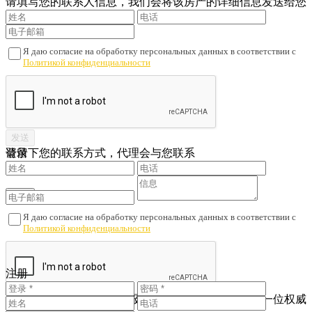
请填写您的联系人信息，我们会将该房产的详细信息发送给您
Я даю согласие на обработку персональных данных в соответствии с
Политикой конфиденциальности
请留下您的联系方式，代理会与您联系
登录
Я даю согласие на обработку персональных данных в соответствии с
Политикой конфиденциальности
您还没有账户吗？
注册
注册
查看已注册的联系人
为了避免财产诈骗与劣质服务，我们会核对您是否与一位权威