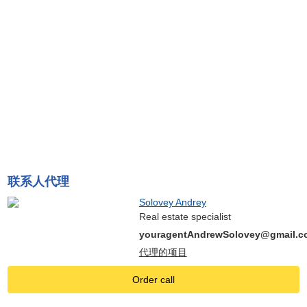
联系人代理
Solovey Andrey
Real estate specialist
youragentAndrewSolovey@gmail.c
代理的项目
Order call