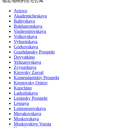
临近地铁的住宅公寓
Avtovo
Akademicheskaya
Baltiyskaya
Bukharestskaya
Vasileostrovskaya
Volkovskaya
Vyborgskaya
Gorkovskaya
Grazhdansky Prospekt
Devyatkino
Yelizarovskaya
Zvyozdnaya
Kirovsky Zavod
Komendantskiy Prospekt
Krestovsky Ostrov
Kupchino
Ladozhskaya
Leninsky Prospekt
Lesnaya
Lomonosovskaya
Mayakovskaya
Moskovskaya
Moskovskiye Vorota