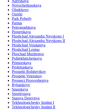
Narvskaya
Novocherkasskaya
Obukhovo
Ozerki
Park Pobedy
Parnas
Petrogradskaya
Pionerskaya
Ploshchad Alexandra Nevskogo I
Ploshchad Alexandra Nevskogo II
Ploshchad Vosstaniya
Ploshchad Lenina
Ploschad Muzhestva
Politekhnicheskaya
Primorskaya
Proletraskaya
Prospekt Bolshevikov
Prospekt Veteranov
Prospect Prosvesheniya
Rybatskoye
Spasskaya
Sportivnaya
Staraya Derevnya
Tekhnologichesky Institut I
Tekhnologichesky Institut II