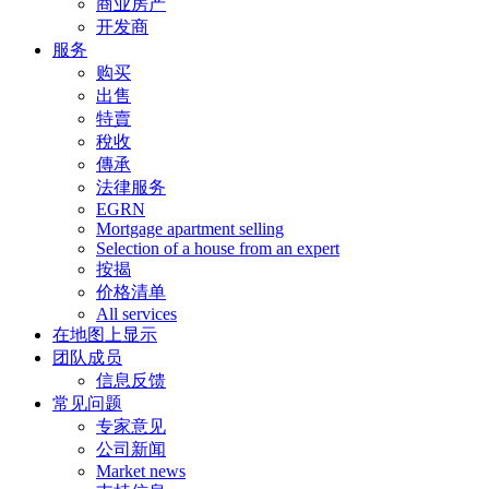
商业房产
开发商
服务
购买
出售
特賣
稅收
傳承
法律服务
EGRN
Mortgage apartment selling
Selection of a house from an expert
按揭
价格清单
All services
在地图上显示
团队成员
信息反馈
常见问题
专家意见
公司新闻
Market news