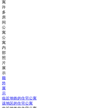
寓
许
多
房
间
公
寓
公
寓
内
部
照
片
展
示
额
外
展
示
临近地铁的住宅公寓
该地区的住宅公寓