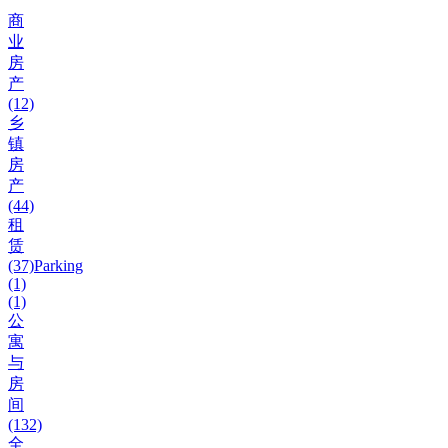
商
业
房
产
(12)
乡
镇
房
产
(44)
租
赁
(37)
Parking
(1)
(1)
公
寓
与
房
间
(132)
全