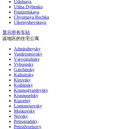
Udelnaya
Ulitsa Dybenko
Frunzenskaya
Chyornaya Rechka
Chernyshevskaya
显示所有车站
该地区的住宅公寓
Admiralteysky
Vasileostrovsky
Vsevolozhsky
Vyborgsky
Gatchinsky
Kalininsky
Kirovsky
Kolpinsky
Krasnogvardeysky
Krasnoselsky
Kurortny
Lomonosovsky
Moskovsky
Nevsky
Petrogradsky
Petrodvortsovy