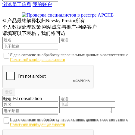
浏览员工信息
我的账户
© 产品最终解释权归Nevsky Prostor所有
个人数据处理政策 网站成立与推广-网络客户
请填写以下表格，我们将回访
Я даю согласие на обработку персональных данных в соответствии с
Политикой конфиденциальности
Request consultation
Я даю согласие на обработку персональных данных в соответствии с
Я даю согласие на обработку персональных данных в соответствии с
Политикой конфиденциальности
Политикой конфиденциальности