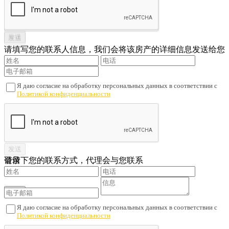
请填写您的联系人信息，我们会将该房产的详细信息发送给您
Я даю согласие на обработку персональных данных в соответствии с
Политикой конфиденциальности
请留下您的联系方式，代理会与您联系
登录
Я даю согласие на обработку персональных данных в соответствии с
Политикой конфиденциальности