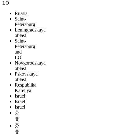
LO
Russia
Saint-
Petersburg
Leningradskaya
oblast
Saint-
Petersburg
and
LO
Novgorodskaya
oblast
Pskovskaya
oblast
Respublika
Kareliya
Israel
Israel
Israel
芬
蘭
芬
蘭