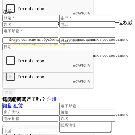
您还没有账户吗？
注册
注册
查看已注册的联系人
为了避免财产诈骗与劣质服务，我们会核对您是否与一位权威
人士签订了协议。
Я даю согласие на обработку персональных данных в соответствии с
Политикой конфиденциальности
Я даю согласие на обработку персональных данных в соответствии с
Политикой конфиденциальности
您已经有账户了吗？
注册
提交您的房产
订阅新闻
销售
租赁
Я даю согласие на обработку персональных данных в соответствии с
Политикой конфиденциальности