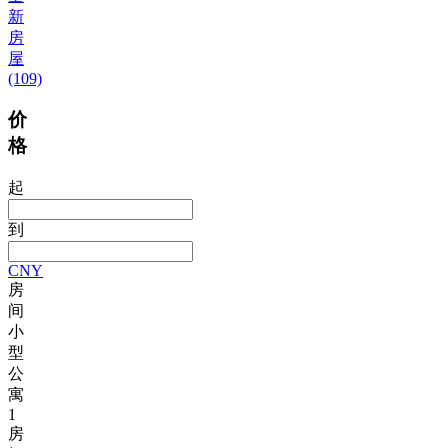
新
房
屋
(109)
价
格
起
到
CNY
房
间
小
型
公
寓
1
房