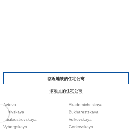
临近地铁的住宅公寓
该地区的住宅公寓
Avtovo
Akademicheskaya
Baltiyskaya
Bukharestskaya
Vasileostrovskaya
Volkovskaya
Vyborgskaya
Gorkovskaya