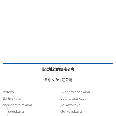
临近地铁的住宅公寓
该地区的住宅公寓
Avtovo
Akademicheskaya
Baltiyskaya
Bukharestskaya
Vasileostrovskaya
Volkovskaya
Vyborgskaya
Gorkovskaya