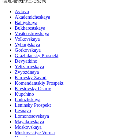
临近地铁的住宅公寓
Avtovo
Akademicheskaya
Baltiyskaya
Bukharestskaya
Vasileostrovskaya
Volkovskaya
Vyborgskaya
Gorkovskaya
Grazhdansky Prospekt
Devyatkino
Yelizarovskaya
Zvyozdnaya
Kirovsky Zavod
Komendantskiy Prospekt
Krestovsky Ostrov
Kupchino
Ladozhskaya
Leninsky Prospekt
Lesnaya
Lomonosovskaya
Mayakovskaya
Moskovskaya
Moskovskiye Vorota