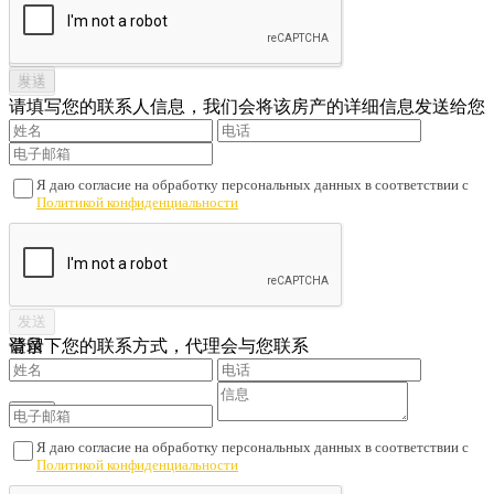
请填写您的联系人信息，我们会将该房产的详细信息发送给您
Я даю согласие на обработку персональных данных в соответствии с
Политикой конфиденциальности
请留下您的联系方式，代理会与您联系
登录
Я даю согласие на обработку персональных данных в соответствии с
Политикой конфиденциальности