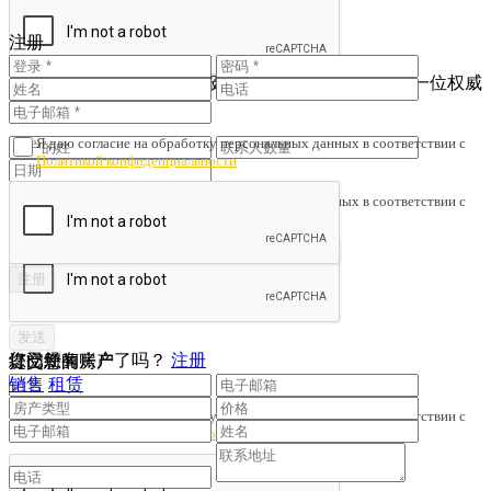
您还没有账户吗？
注册
注册
查看已注册的联系人
为了避免财产诈骗与劣质服务，我们会核对您是否与一位权威
人士签订了协议。
Я даю согласие на обработку персональных данных в соответствии с
Политикой конфиденциальности
Я даю согласие на обработку персональных данных в соответствии с
Политикой конфиденциальности
您已经有账户了吗？
注册
提交您的房产
订阅新闻
销售
租赁
Я даю согласие на обработку персональных данных в соответствии с
Политикой конфиденциальности