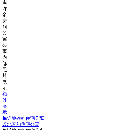
寓
许
多
房
间
公
寓
公
寓
内
部
照
片
展
示
额
外
展
示
临近地铁的住宅公寓
该地区的住宅公寓