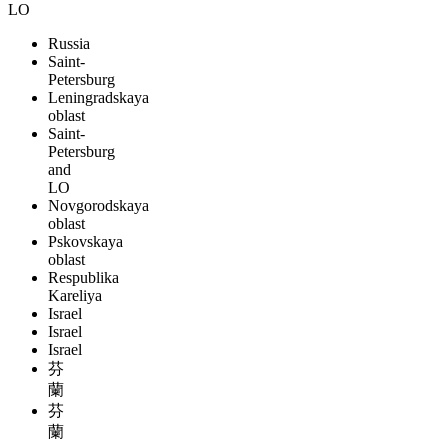
LO
Russia
Saint-
Petersburg
Leningradskaya
oblast
Saint-
Petersburg
and
LO
Novgorodskaya
oblast
Pskovskaya
oblast
Respublika
Kareliya
Israel
Israel
Israel
芬
蘭
芬
蘭