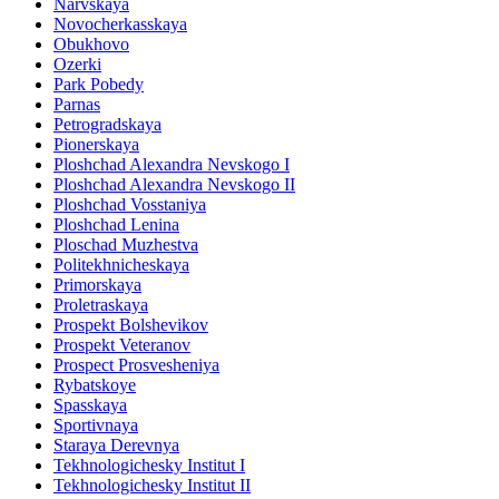
Narvskaya
Novocherkasskaya
Obukhovo
Ozerki
Park Pobedy
Parnas
Petrogradskaya
Pionerskaya
Ploshchad Alexandra Nevskogo I
Ploshchad Alexandra Nevskogo II
Ploshchad Vosstaniya
Ploshchad Lenina
Ploschad Muzhestva
Politekhnicheskaya
Primorskaya
Proletraskaya
Prospekt Bolshevikov
Prospekt Veteranov
Prospect Prosvesheniya
Rybatskoye
Spasskaya
Sportivnaya
Staraya Derevnya
Tekhnologichesky Institut I
Tekhnologichesky Institut II