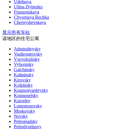
Udelnaya
Ulitsa Dybenko
Frunzenskaya
Chyornaya Rechka
Chernyshevskaya
显示所有车站
该地区的住宅公寓
Admiralteysky
Vasileostrovsky
Vsevolozhsky
Vyborgsky
Gatchinsky
Kalininsky
Kirovsky
Kolpinsky
Krasnogvardeysky
Krasnoselsky
Kurortny
Lomonosovsky
Moskovsky
Nevsky
Petrogradsky
Petrodvortsovy