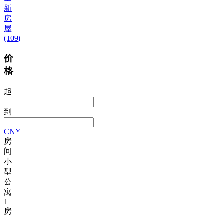
新
房
屋
(109)
价
格
起
到
CNY
房
间
小
型
公
寓
1
房