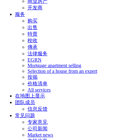
商业房产
开发商
服务
购买
出售
特賣
稅收
傳承
法律服务
EGRN
Mortgage apartment selling
Selection of a house from an expert
按揭
价格清单
All services
在地图上显示
团队成员
信息反馈
常见问题
专家意见
公司新闻
Market news