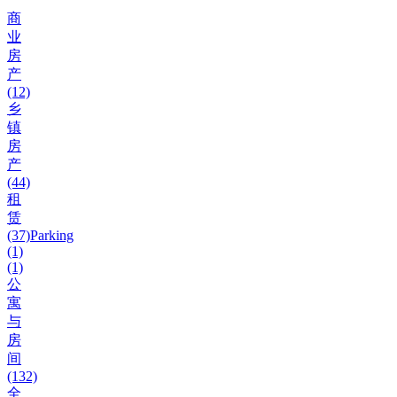
商
业
房
产
(12)
乡
镇
房
产
(44)
租
赁
(37)
Parking
(1)
(1)
公
寓
与
房
间
(132)
全