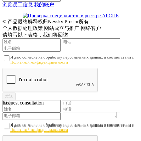
浏览员工信息
我的账户
© 产品最终解释权归Nevsky Prostor所有
个人数据处理政策 网站成立与推广-网络客户
请填写以下表格，我们将回访
Я даю согласие на обработку персональных данных в соответствии с
Политикой конфиденциальности
Request consultation
Я даю согласие на обработку персональных данных в соответствии с
Я даю согласие на обработку персональных данных в соответствии с
Политикой конфиденциальности
Политикой конфиденциальности