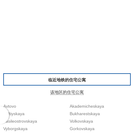
临近地铁的住宅公寓
该地区的住宅公寓
Avtovo
Akademicheskaya
Baltiyskaya
Bukharestskaya
Vasileostrovskaya
Volkovskaya
Vyborgskaya
Gorkovskaya