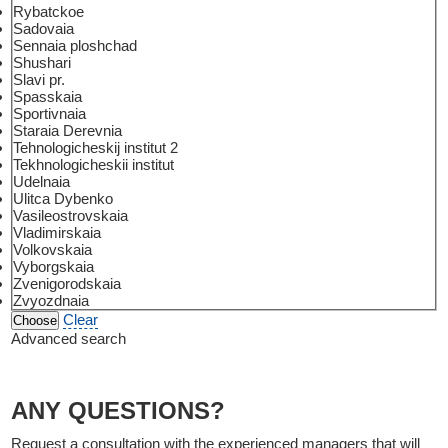
Rybatckoe
Sadovaia
Sennaia ploshchad
Shushari
Slavi pr.
Spasskaia
Sportivnaia
Staraia Derevnia
Tehnologicheskij institut 2
Tekhnologicheskii institut
Udelnaia
Ulitca Dybenko
Vasileostrovskaia
Vladimirskaia
Volkovskaia
Vyborgskaia
Zvenigorodskaia
Zvyozdnaia
Clear
Advanced search
ANY QUESTIONS?
Request a consultation with the experienced managers that will