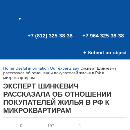
▼
(0)
(0)
E
+7 (812) 325-38-38
+7 964 325-38-38
+ Submit an object
Home
Useful information
Our experts say
Эксперт Шинкевич
рассказала об отношении покупателей жилья в РФ к
микроквартирам
ЭКСПЕРТ ШИНКЕВИЧ
РАССКАЗАЛА ОБ ОТНОШЕНИИ
ПОКУПАТЕЛЕЙ ЖИЛЬЯ В РФ К
МИКРОКВАРТИРАМ
0
197
1