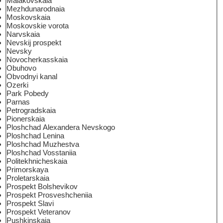
Maiakovskaia
Mezhdunarodnaia
Moskovskaia
Moskovskie vorota
Narvskaia
Nevskij prospekt
Nevsky
Novocherkasskaia
Obuhovo
Obvodnyi kanal
Ozerki
Park Pobedy
Parnas
Petrogradskaia
Pionerskaia
Ploshchad Alexandera Nevskogo
Ploshchad Lenina
Ploshchad Muzhestva
Ploshchad Vosstaniia
Politekhnicheskaia
Primorskaya
Proletarskaia
Prospekt Bolshevikov
Prospekt Prosveshcheniia
Prospekt Slavi
Prospekt Veteranov
Pushkinskaia