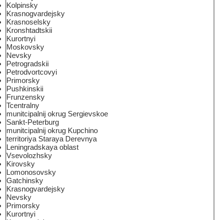
Kolpinsky
Krasnogvardejsky
Krasnoselsky
Kronshtadtskii
Kurortnyi
Moskovsky
Nevsky
Petrogradskii
Petrodvortcovyi
Primorsky
Pushkinskii
Frunzensky
Tcentralny
munitcipalnij okrug Sergievskoe
Sankt-Peterburg
munitcipalnij okrug Kupchino
territoriya Staraya Derevnya
Leningradskaya oblast
Vsevolozhsky
Kirovsky
Lomonosovsky
Gatchinsky
Krasnogvardejsky
Nevsky
Primorsky
Kurortnyi