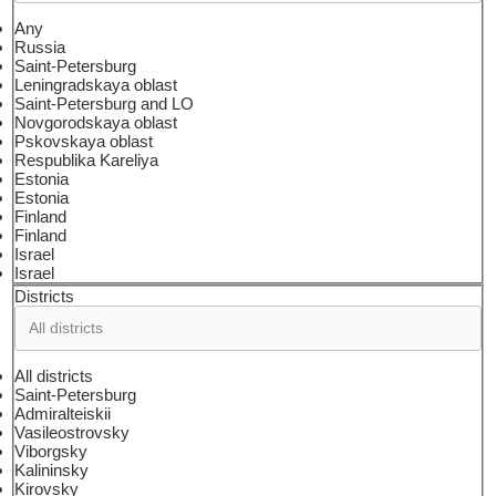
Any
Russia
Saint-Petersburg
Leningradskaya oblast
Saint-Petersburg and LO
Novgorodskaya oblast
Pskovskaya oblast
Respublika Kareliya
Estonia
Estonia
Finland
Finland
Israel
Israel
Districts
All districts
Saint-Petersburg
Admiralteiskii
Vasileostrovsky
Viborgsky
Kalininsky
Kirovsky