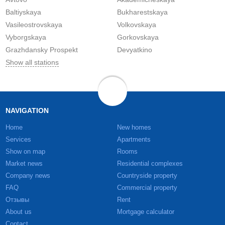
Baltiyskaya
Bukharestskaya
Vasileostrovskaya
Volkovskaya
Vyborgskaya
Gorkovskaya
Grazhdansky Prospekt
Devyatkino
Show all stations
NAVIGATION
Home
New homes
Services
Apartments
Show on map
Rooms
Market news
Residential complexes
Company news
Countryside property
FAQ
Commercial property
Отзывы
Rent
About us
Mortgage calculator
Contact