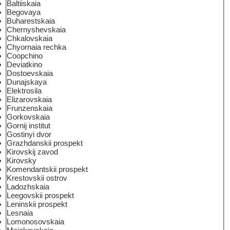
Baltiiskaia
Begovaya
Buharestskaia
Chernyshevskaia
Chkalovskaia
Chyornaia rechka
Coopchino
Deviatkino
Dostoevskaia
Dunajskaya
Elektrosila
Elizarovskaia
Frunzenskaia
Gorkovskaia
Gornij institut
Gostinyi dvor
Grazhdanskii prospekt
Kirovskij zavod
Kirovsky
Komendantskii prospekt
Krestovskii ostrov
Ladozhskaia
Leegovskii prospekt
Leninskii prospekt
Lesnaia
Lomonosovskaia