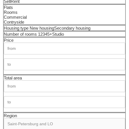
Sell
Rent
Flats
Rooms
Commercial
Contryside
Housing type
New housing
Secondary housing
Number of rooms
1
2
3
4
5+
Studio
Price
Total area
Region