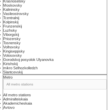
Krasnoselsky
Moskovsky
Kalininsky
Vasileostrovsky
Tcentralnij
Kolpinskij
Frunzenskij
Luzhsky
Viborgskij
Priozersky
Tosnensky
Volhovsky
Kingiseppsky
Volosovsky
Gorodskoj posyolok Ulyanovka
Kirishskij
mikro Selhozkolledzh
Slantcevskij
Metro
All metro stations
Admiralteiskaia
Akademicheskaia
Avtovo