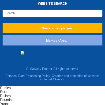
WEBSITE SEARCH
Check an employee
Member Area
© «Nevsky Prostor. All rights reserved.
Personal Data Processing Policy. Creation and promotion of websites
«Internet Clients».
Rubles
Euro
Dollars
Pounds
Yuans