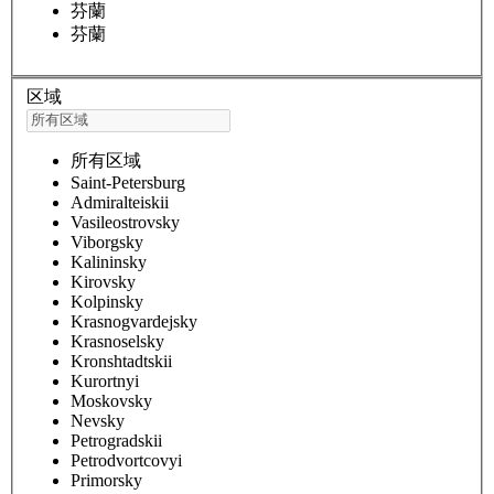
芬蘭
芬蘭
区域
所有区域
Saint-Petersburg
Admiralteiskii
Vasileostrovsky
Viborgsky
Kalininsky
Kirovsky
Kolpinsky
Krasnogvardejsky
Krasnoselsky
Kronshtadtskii
Kurortnyi
Moskovsky
Nevsky
Petrogradskii
Petrodvortcovyi
Primorsky