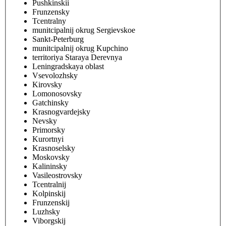
Pushkinskii
Frunzensky
Tcentralny
munitcipalnij okrug Sergievskoe
Sankt-Peterburg
munitcipalnij okrug Kupchino
territoriya Staraya Derevnya
Leningradskaya oblast
Vsevolozhsky
Kirovsky
Lomonosovsky
Gatchinsky
Krasnogvardejsky
Nevsky
Primorsky
Kurortnyi
Krasnoselsky
Moskovsky
Kalininsky
Vasileostrovsky
Tcentralnij
Kolpinskij
Frunzenskij
Luzhsky
Viborgskij