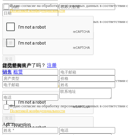
Я даю согласие на обработку персональных данных в соответствии с
Политикой конфиденциальности
Я даю согласие на обработку персональных данных в соответствии с
Политикой конфиденциальности
您已经有账户了吗？
注册
提交您的房产
订阅新闻
销售
租赁
Я даю согласие на обработку персональных данных в соответствии с
Политикой конфиденциальности
Я даю согласие на обработку персональных данных в соответствии с
Политикой конфиденциальности
Ask a question
Save search