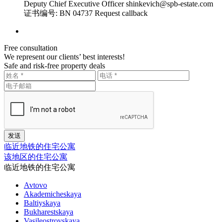
Deputy Chief Executive Officer
shinkevich@spb-estate.com
证书编号: BN 04737
Request callback
Free consultation
We represent our clients’ best interests!
Safe and risk-free property deals
临近地铁的住宅公寓
该地区的住宅公寓
临近地铁的住宅公寓
Avtovo
Akademicheskaya
Baltiyskaya
Bukharestskaya
Vasileostrovskaya