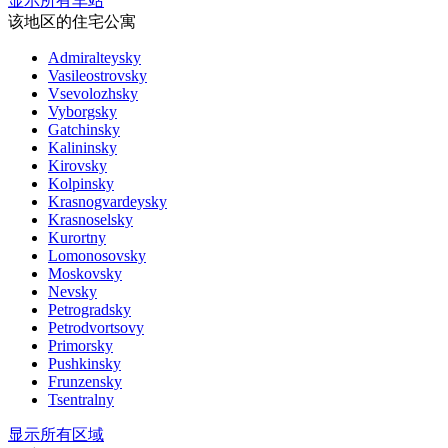
显示所有车站
该地区的住宅公寓
Admiralteysky
Vasileostrovsky
Vsevolozhsky
Vyborgsky
Gatchinsky
Kalininsky
Kirovsky
Kolpinsky
Krasnogvardeysky
Krasnoselsky
Kurortny
Lomonosovsky
Moskovsky
Nevsky
Petrogradsky
Petrodvortsovy
Primorsky
Pushkinsky
Frunzensky
Tsentralny
显示所有区域