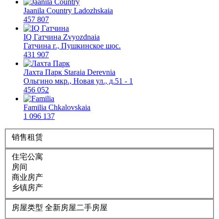
Jaanila Country
Ladozhskaia
457 807
IQ Гатчина
Zvyozdnaia
Гатчина г., Пушкинское шос.
431 907
Лахта Парк
Staraia Derevnia
Ольгино мкр., Новая ул., д.51 - 1
456 052
Familia
Chkalovskaia
1 096 137
销售
租赁
住宅公寓
房间
商业房产
乡镇房产
房屋类型
全新房屋
二手房屋