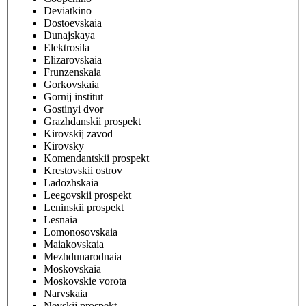
Deviatkino
Dostoevskaia
Dunajskaya
Elektrosila
Elizarovskaia
Frunzenskaia
Gorkovskaia
Gornij institut
Gostinyi dvor
Grazhdanskii prospekt
Kirovskij zavod
Kirovsky
Komendantskii prospekt
Krestovskii ostrov
Ladozhskaia
Leegovskii prospekt
Leninskii prospekt
Lesnaia
Lomonosovskaia
Maiakovskaia
Mezhdunarodnaia
Moskovskaia
Moskovskie vorota
Narvskaia
Nevskij prospekt