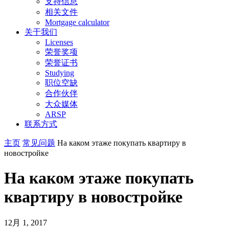
支持信息
相关文件
Mortgage calculator
关于我们
Licenses
荣誉奖项
荣誉证书
Studying
职位空缺
合作伙伴
大众媒体
ARSP
联系方式
主页
常见问题
На каком этаже покупать квартиру в
новостройке
На каком этаже покупать
квартиру в новостройке
12月 1, 2017