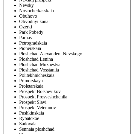
Nevsky
Novocherkasskaia
Obuhovo
Obvodnyi kanal
Ozerki
Park Pobedy
Parnas
Petrogradskaia
Pionerskaia
Ploshchad Alexandera Nevskogo
Ploshchad Lenina
Ploshchad Muzhestva
Ploshchad Vosstaniia
Politekhnicheskaia
Primorskaya
Proletarskaia
Prospekt Bolshevikov
Prospekt Prosveshcheniia
Prospekt Slavi
Prospekt Veteranov
Pushkinskaia
Rybatckoe
Sadovaia
Sennaia ploshchad