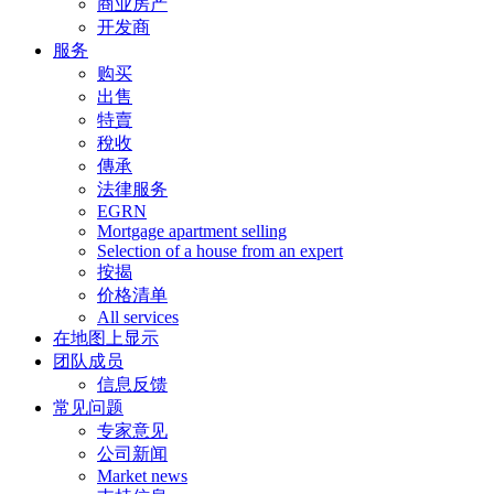
商业房产
开发商
服务
购买
出售
特賣
稅收
傳承
法律服务
EGRN
Mortgage apartment selling
Selection of a house from an expert
按揭
价格清单
All services
在地图上显示
团队成员
信息反馈
常见问题
专家意见
公司新闻
Market news