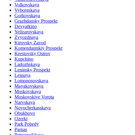
Volkovskaya
Vyborgskaya
Gorkovskaya
Grazhdansky Prospekt
Devyatkino
Yelizarovskaya
Zvyozdnaya
Kirovsky Zavod
Komendantskiy Prospekt
Krestovsky Ostrov
Kupchino
Ladozhskaya
Leninsky Prospekt
Lesnaya
Lomonosovskaya
Mayakovskaya
Moskovskaya
Moskovskiye Vorota
Narvskaya
Novocherkasskaya
Obukhovo
Ozerki
Park Pobedy
Parnas
Petrogradskaya