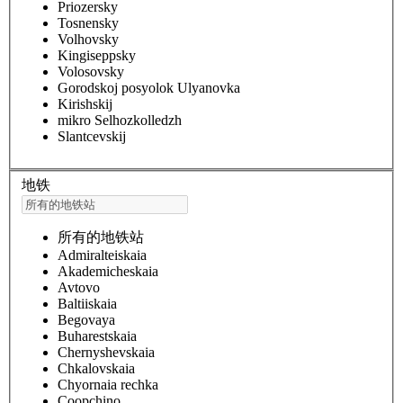
Priozersky
Tosnensky
Volhovsky
Kingiseppsky
Volosovsky
Gorodskoj posyolok Ulyanovka
Kirishskij
mikro Selhozkolledzh
Slantcevskij
地铁
所有的地铁站
Admiralteiskaia
Akademicheskaia
Avtovo
Baltiiskaia
Begovaya
Buharestskaia
Chernyshevskaia
Chkalovskaia
Chyornaia rechka
Coopchino