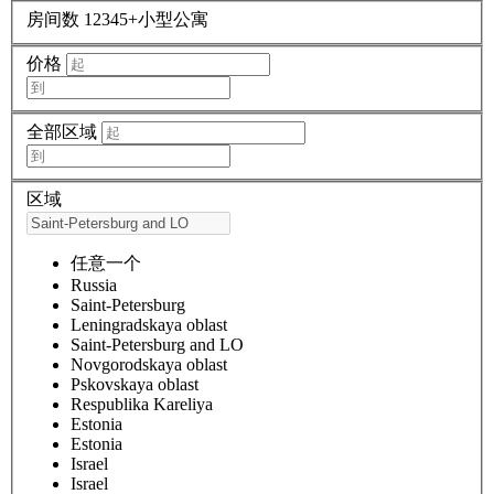
房间数
1
2
3
4
5+
小型公寓
价格
全部区域
区域
任意一个
Russia
Saint-Petersburg
Leningradskaya oblast
Saint-Petersburg and LO
Novgorodskaya oblast
Pskovskaya oblast
Respublika Kareliya
Estonia
Estonia
Israel
Israel