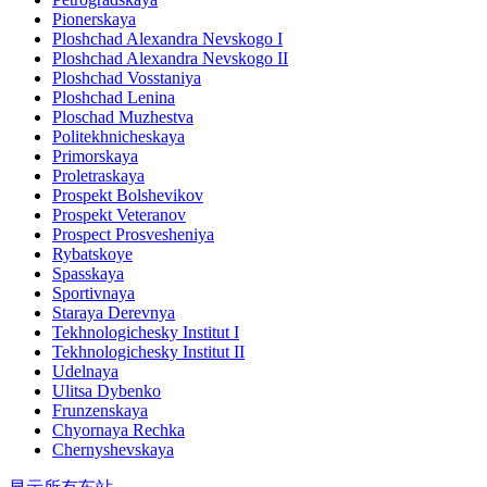
Pionerskaya
Ploshchad Alexandra Nevskogo I
Ploshchad Alexandra Nevskogo II
Ploshchad Vosstaniya
Ploshchad Lenina
Ploschad Muzhestva
Politekhnicheskaya
Primorskaya
Proletraskaya
Prospekt Bolshevikov
Prospekt Veteranov
Prospect Prosvesheniya
Rybatskoye
Spasskaya
Sportivnaya
Staraya Derevnya
Tekhnologichesky Institut I
Tekhnologichesky Institut II
Udelnaya
Ulitsa Dybenko
Frunzenskaya
Chyornaya Rechka
Chernyshevskaya