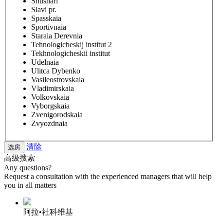
Shushari
Slavi pr.
Spasskaia
Sportivnaia
Staraia Derevnia
Tehnologicheskij institut 2
Tekhnologicheskii institut
Udelnaia
Ulitca Dybenko
Vasileostrovskaia
Vladimirskaia
Volkovskaia
Vyborgskaia
Zvenigorodskaia
Zvyozdnaia
清除
高级搜索
Any questions?
Request a consultation with the experienced managers that will help
you in all matters
阿拉•社科维基