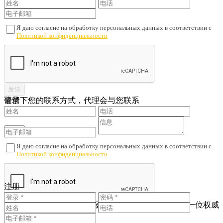
Я даю согласие на обработку персональных данных в соответствии с
Политикой конфиденциальности
请留下您的联系方式，代理会与您联系
登录
Я даю согласие на обработку персональных данных в соответствии с
Политикой конфиденциальности
您还没有账户吗？
注册
注册
查看已注册的联系人
为了避免财产诈骗与劣质服务，我们会核对您是否与一位权威
人士签订了协议。