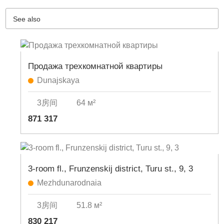
See also
Продажа трехкомнатной квартиры
Dunajskaya
3房间
64 м²
871 317
3-room fl., Frunzenskij district, Turu st., 9, 3
Mezhdunarodnaia
3房间
51.8 м²
830 217