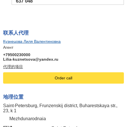
637 048
联系人代理
Кузнецова Лиля Валентиновна
Агент
+79500230000
Lilia-kuznetsova@yandex.ru
代理的项目
Order call
地理位置
Saint-Petersburg, Frunzenskij district, Buharestskaya str.,
23, k 1
Mezhdunarodnaia