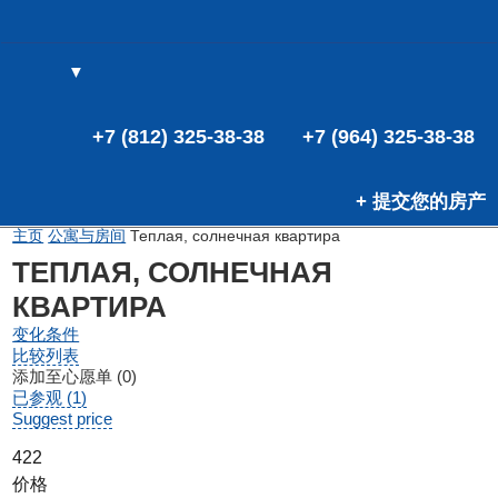
▼
(0)
(0)
+7 (812) 325-38-38
+7 (964) 325-38-38
+ 提交您的房产
主页
公寓与房间
Теплая, солнечная квартира
ТЕПЛАЯ, СОЛНЕЧНАЯ
КВАРТИРА
变化条件
比较列表
添加至心愿单 (0)
已参观 (1)
Suggest price
422
价格