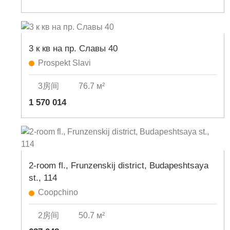
3 к кв на пр. Славы 40
Prospekt Slavi
3房间
76.7 м²
1 570 014
2-room fl., Frunzenskij district, Budapeshtsaya
st., 114
Coopchino
2房间
50.7 м²