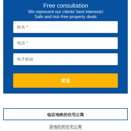
Free consultation
We represent our clients’ best interests!
Safe and risk-free property deals
临近地铁的住宅公寓
该地区的住宅公寓