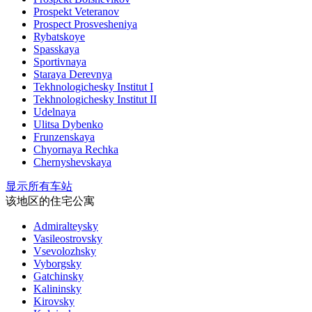
Prospekt Veteranov
Prospect Prosvesheniya
Rybatskoye
Spasskaya
Sportivnaya
Staraya Derevnya
Tekhnologichesky Institut I
Tekhnologichesky Institut II
Udelnaya
Ulitsa Dybenko
Frunzenskaya
Chyornaya Rechka
Chernyshevskaya
显示所有车站
该地区的住宅公寓
Admiralteysky
Vasileostrovsky
Vsevolozhsky
Vyborgsky
Gatchinsky
Kalininsky
Kirovsky