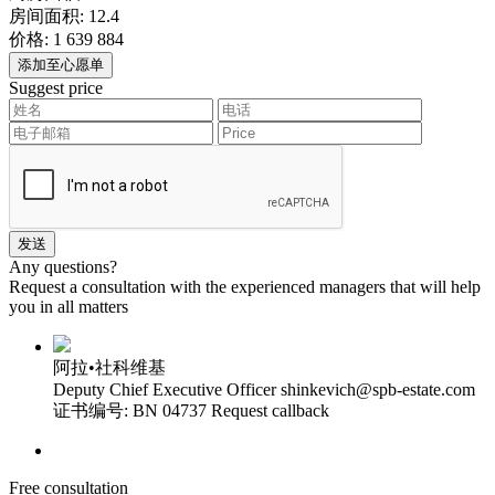
房间面积:
12.4
价格:
1 639 884
添加至心愿单
Suggest price
Any questions?
Request a consultation with the experienced managers that will help
you in all matters
阿拉•社科维基
Deputy Chief Executive Officer
shinkevich@spb-estate.com
证书编号: BN 04737
Request callback
Free consultation