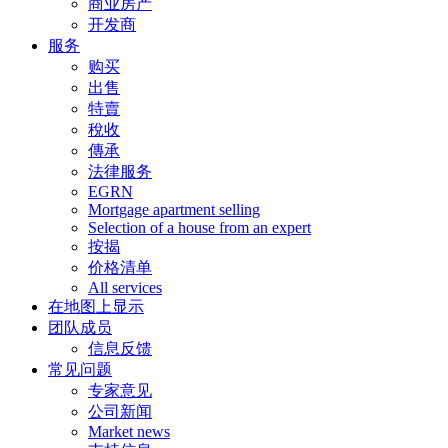
商业房产
开发商
服务
购买
出售
特賣
稅收
傳承
法律服务
EGRN
Mortgage apartment selling
Selection of a house from an expert
按揭
价格清单
All services
在地图上显示
团队成员
信息反馈
常见问题
专家意见
公司新闻
Market news