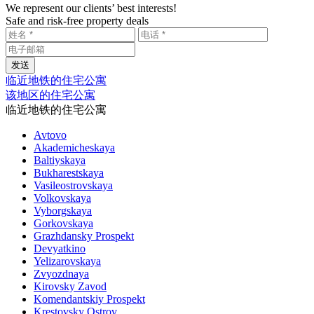
We represent our clients’ best interests!
Safe and risk-free property deals
临近地铁的住宅公寓
该地区的住宅公寓
临近地铁的住宅公寓
Avtovo
Akademicheskaya
Baltiyskaya
Bukharestskaya
Vasileostrovskaya
Volkovskaya
Vyborgskaya
Gorkovskaya
Grazhdansky Prospekt
Devyatkino
Yelizarovskaya
Zvyozdnaya
Kirovsky Zavod
Komendantskiy Prospekt
Krestovsky Ostrov