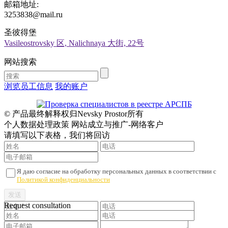
邮箱地址:
3253838@mail.ru
圣彼得堡
Vasileostrovsky 区, Nalichnaya 大街, 22号
网站搜索
浏览员工信息
我的账户
© 产品最终解释权归Nevsky Prostor所有
个人数据处理政策 网站成立与推广-网络客户
请填写以下表格，我们将回访
Я даю согласие на обработку персональных данных в соответствии с
Политикой конфиденциальности
Request consultation