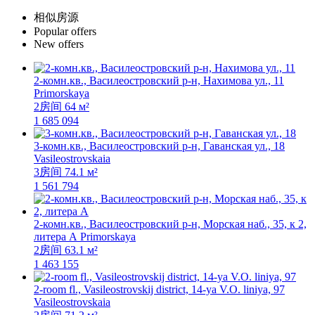
相似房源
Popular offers
New offers
2-комн.кв., Василеостровский р-н, Нахимова ул., 11
Primorskaya
2房间
64 м²
1 685 094
3-комн.кв., Василеостровский р-н, Гаванская ул., 18
Vasileostrovskaia
3房间
74.1 м²
1 561 794
2-комн.кв., Василеостровский р-н, Морская наб., 35, к 2,
литера А
Primorskaya
2房间
63.1 м²
1 463 155
2-room fl., Vasileostrovskij district, 14-ya V.O. liniya, 97
Vasileostrovskaia