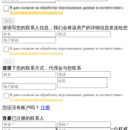
Я даю согласие на обработку персональных данных в соответствии с
Я даю согласие на обработку персональных данных в соответствии с
Политикой конфиденциальности
Политикой конфиденциальности
请填写您的联系人信息，我们会将该房产的详细信息发送给您
Я даю согласие на обработку персональных данных в соответствии с
Политикой конфиденциальности
请留下您的联系方式，代理会与您联系
登录
Я даю согласие на обработку персональных данных в соответствии с
Политикой конфиденциальности
您还没有账户吗？
注册
注册
查看已注册的联系人
为了避免财产诈骗与劣质服务，我们会核对您是否与一位权威