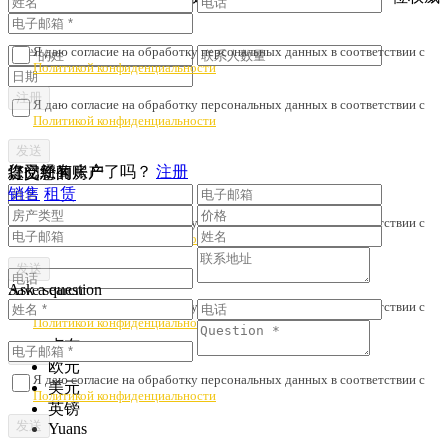
人士签订了协议。
Я даю согласие на обработку персональных данных в соответствии с
Политикой конфиденциальности
Я даю согласие на обработку персональных данных в соответствии с
Политикой конфиденциальности
您已经有账户了吗？
注册
提交您的房产
订阅新闻
销售
租赁
Я даю согласие на обработку персональных данных в соответствии с
Политикой конфиденциальности
Ask a question
Save search
Я даю согласие на обработку персональных данных в соответствии с
Политикой конфиденциальности
卢布
欧元
Я даю согласие на обработку персональных данных в соответствии с
美元
Политикой конфиденциальности
英镑
Yuans