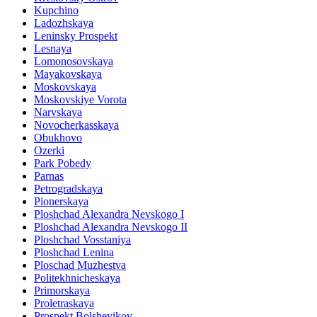
Kupchino
Ladozhskaya
Leninsky Prospekt
Lesnaya
Lomonosovskaya
Mayakovskaya
Moskovskaya
Moskovskiye Vorota
Narvskaya
Novocherkasskaya
Obukhovo
Ozerki
Park Pobedy
Parnas
Petrogradskaya
Pionerskaya
Ploshchad Alexandra Nevskogo I
Ploshchad Alexandra Nevskogo II
Ploshchad Vosstaniya
Ploshchad Lenina
Ploschad Muzhestva
Politekhnicheskaya
Primorskaya
Proletraskaya
Prospekt Bolshevikov