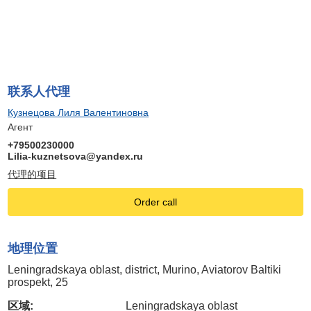
联系人代理
Кузнецова Лиля Валентиновна
Агент
+79500230000
Lilia-kuznetsova@yandex.ru
代理的项目
Order call
地理位置
Leningradskaya oblast, district, Murino, Aviatorov Baltiki
prospekt, 25
区域:
Leningradskaya oblast