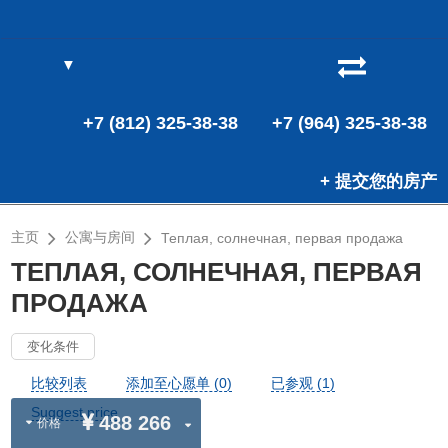
▼
(0)
(0)
+7 (812) 325-38-38
+7 (964) 325-38-38
+ 提交您的房产
主页
公寓与房间
Теплая, солнечная, первая продажа
ТЕПЛАЯ, СОЛНЕЧНАЯ, ПЕРВАЯ
ПРОДАЖА
变化条件
比较列表
添加至心愿单 (0)
已参观 (1)
Suggest price
488 266
价格