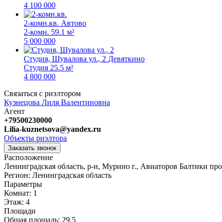
4 100 000
2-комн.кв.
Автово
2-комн.
59.1 м²
5 000 000
Студия, Шувалова ул., 2
Девяткино
Студия
25.5 м²
4 800 000
Связаться с риэлтором
Кузнецова Лиля Валентиновна
Агент
+79500230000
Lilia-kuznetsova@yandex.ru
Объекты риэлтора
Заказать звонок
Расположение
Ленинградская область, р-н, Мурино г., Авиаторов Балтики про
Регион:
Ленинградская область
Параметры
Комнат:
1
Этаж:
4
Площади
Общая площадь:
29.5