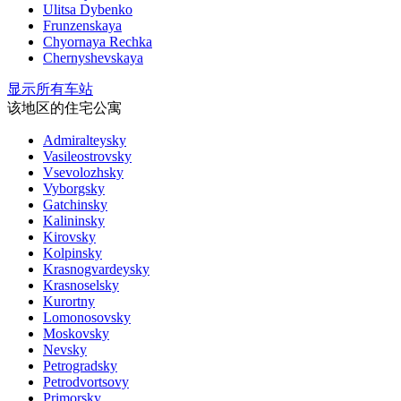
Ulitsa Dybenko
Frunzenskaya
Chyornaya Rechka
Chernyshevskaya
显示所有车站
该地区的住宅公寓
Admiralteysky
Vasileostrovsky
Vsevolozhsky
Vyborgsky
Gatchinsky
Kalininsky
Kirovsky
Kolpinsky
Krasnogvardeysky
Krasnoselsky
Kurortny
Lomonosovsky
Moskovsky
Nevsky
Petrogradsky
Petrodvortsovy
Primorsky