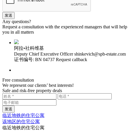
Any questions?
Request a consultation with the experienced managers that will help
you in all matters
阿拉•社科维基
Deputy Chief Executive Officer
shinkevich@spb-estate.com
证书编号: BN 04737
Request callback
Free consultation
We represent our clients’ best interests!
Safe and risk-free property deals
临近地铁的住宅公寓
该地区的住宅公寓
临近地铁的住宅公寓