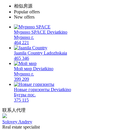
相似房源
Popular offers
New offers
Мурино SPACE
Deviatkino
Мурино г.
464 221
Jaanila Country
Ladozhskaia
465 346
Мой мир
Deviatkino
Мурино г.
399 209
Новые горизонты
Deviatkino
Бугры пос.
375 115
联系人代理
Solovey Andrey
Real estate specialist