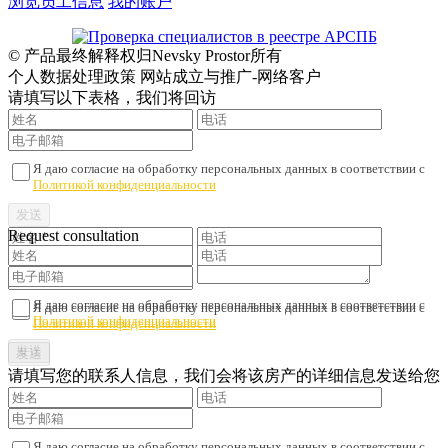
浏览员工信息
我的账户
© 产品最终解释权归Nevsky Prostor所有
个人数据处理政策 网站成立与推广-网络客户
请填写以下表格，我们将回访
Я даю согласие на обработку персональных данных в соответствии с
Политикой конфиденциальности
Request consultation
Я даю согласие на обработку персональных данных в соответствии с
Я даю согласие на обработку персональных данных в соответствии с
Политикой конфиденциальности
Политикой конфиденциальности
请填写您的联系人信息，我们会将该房产的详细信息发送给您
Я даю согласие на обработку персональных данных в соответствии с