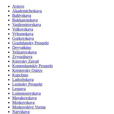
Avtovo
Akademicheskaya
Baltiyskaya
Bukharestskaya
Vasileostrovskaya
Volkovskaya
Vyborgskaya
Gorkovskaya
Grazhdansky Prospekt
Devyatkino
Yelizarovskaya
Zvyozdnaya
Kirovsky Zavod
Komendantskiy Prospekt
Krestovsky Ostrov
Kupchino
Ladozhskaya
Leninsky Prospekt
Lesnaya
Lomonosovskaya
Mayakovskaya
Moskovskaya
Moskovskiye Vorota
Narvskaya