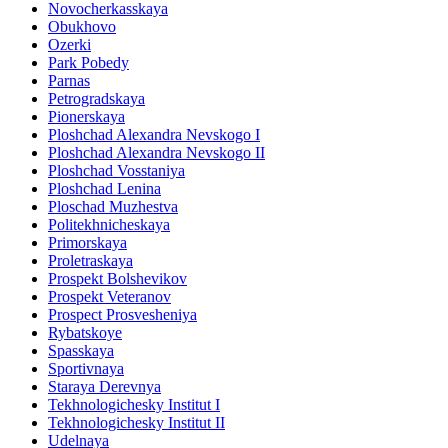
Novocherkasskaya
Obukhovo
Ozerki
Park Pobedy
Parnas
Petrogradskaya
Pionerskaya
Ploshchad Alexandra Nevskogo I
Ploshchad Alexandra Nevskogo II
Ploshchad Vosstaniya
Ploshchad Lenina
Ploschad Muzhestva
Politekhnicheskaya
Primorskaya
Proletraskaya
Prospekt Bolshevikov
Prospekt Veteranov
Prospect Prosvesheniya
Rybatskoye
Spasskaya
Sportivnaya
Staraya Derevnya
Tekhnologichesky Institut I
Tekhnologichesky Institut II
Udelnaya