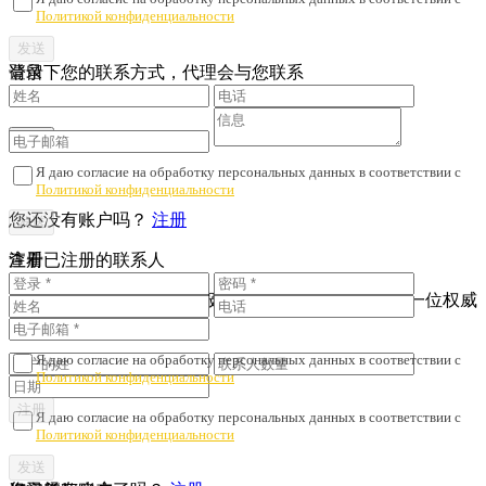
Политикой конфиденциальности
请留下您的联系方式，代理会与您联系
登录
Я даю согласие на обработку персональных данных в соответствии с
Политикой конфиденциальности
您还没有账户吗？
注册
注册
查看已注册的联系人
为了避免财产诈骗与劣质服务，我们会核对您是否与一位权威
人士签订了协议。
Я даю согласие на обработку персональных данных в соответствии с
Политикой конфиденциальности
Я даю согласие на обработку персональных данных в соответствии с
Политикой конфиденциальности