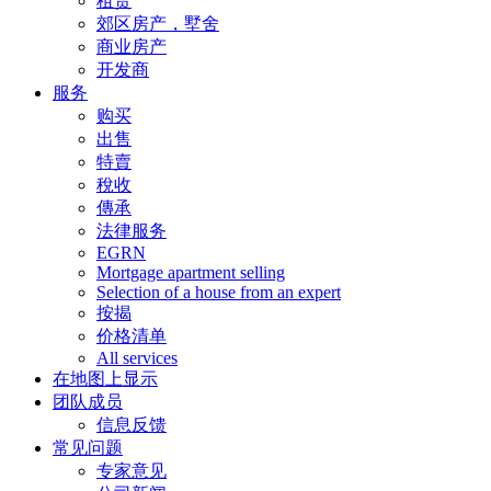
租赁
郊区房产，墅舍
商业房产
开发商
服务
购买
出售
特賣
稅收
傳承
法律服务
EGRN
Mortgage apartment selling
Selection of a house from an expert
按揭
价格清单
All services
在地图上显示
团队成员
信息反馈
常见问题
专家意见