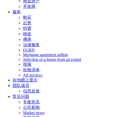
商业房产
开发商
服务
购买
出售
特賣
稅收
傳承
法律服务
EGRN
Mortgage apartment selling
Selection of a house from an expert
按揭
价格清单
All services
在地图上显示
团队成员
信息反馈
常见问题
专家意见
公司新闻
Market news