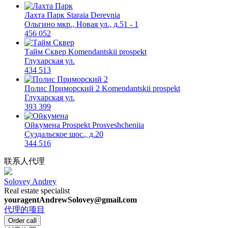
Лахта Парк
Staraia Derevnia
Ольгино мкр., Новая ул., д.51 - 1
456 052
Тайм Сквер
Komendantskii prospekt
Глухарская ул.
434 513
Полис Приморский 2
Komendantskii prospekt
Глухарская ул.
393 399
Ойкумена
Prospekt Prosveshcheniia
Суздальское шос., д.20
344 516
联系人代理
Solovey Andrey
Real estate specialist
youragentAndrewSolovey@gmail.com
代理的项目
Order call