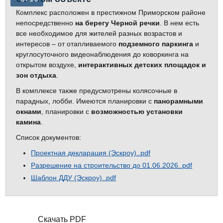
Комплекс расположен в престижном Приморском районе
непосредственно
на берегу Черной речки
. В нем есть
все необходимое для жителей разных возрастов и
интересов – от отапливаемого
подземного паркинга
и
круглосуточного видеонаблюдения до коворкинга на
открытом воздухе,
интерактивных детских площадок и
зон отдыха
.
В комплексе также предусмотрены колясочные в
парадных, лобби. Имеются планировки с
панорамными
окнами
, планировки с
возможностью установки
камина
.
Список документов:
Проектная декларация (Эскроу)..pdf
Разрешение на строительство до 01.06.2026..pdf
Шаблон ДДУ (Эскроу)..pdf
Скачать PDF