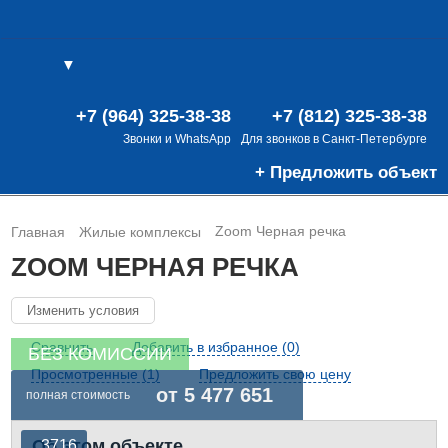
▼
(0)
(0)
В
+7 (964) 325-38-38
+7 (812) 325-38-38
Звонки и WhatsApp
Для звонков в Санкт-Петербурге
+ Предложить объект
Zoom Черная речка
Главная
Жилые комплексы
ZOOM ЧЕРНАЯ РЕЧКА
Изменить условия
Сравнить
Добавить в избранное (0)
БЕЗ КОМИССИИ
Просмотренные (1)
Предложить свою цену
от 5 477 651
полная стоимость
Об этом объекте
3716