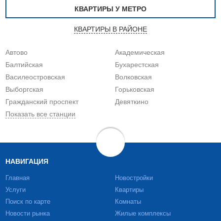
КВАРТИРЫ У МЕТРО
КВАРТИРЫ В РАЙОНЕ
Автово
Академическая
Балтийская
Бухарестская
Василеостровская
Волковская
Выборгская
Горьковская
Гражданский проспект
Девяткино
Показать все станции
НАВИГАЦИЯ
Главная
Новостройки
Услуги
Квартиры
Поиск по карте
Комнаты
Новости рынка
Жилые комплексы