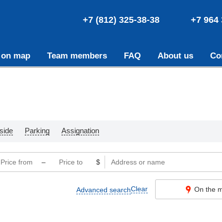
+7 (812) 325-38-38
+7 964 
 on map
Team members
FAQ
About us
Co
side
Parking
Assignation
–
$
Clear
On the 
Advanced search