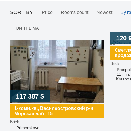
SORT BY
Price
Rooms count
Newest
By ra
ON THE MAP
120 
Светла
прода
Brick
Prospek
11 min.
Krasnos
117 387 $
1-комн.кв., Василеостровский р-н,
Морская наб., 15
Brick
Primorskaya