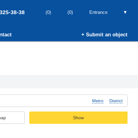
325-38-38
▼
(0)
(0)
Entrance
ntact
+ Submit an object
Metro
District
map
Show