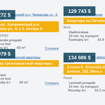
129 743 $
272 $
Квартира на Литей
.кв., Калининский р-н,
Brick
ва ул., 6, к 3, литера А
Vladimirskaia
(ship)
10 min. by transport
Tcentralny d-t
43.9
nskii prospekt
 on foot
ky d-t
60 m²
Compare
979 $
134 686 $
а трехкомнатной квартиры
2-room fl., Kirovskij d
avenue, 182, litera a
kaya
Panel
 on foot
sky d-t
64 m²
Leninskii prospekt
Compare
10 min. by transport
Kirovsky d-t
53.2 m