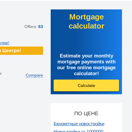
Mortgage
calculator
Offers:
63
в Центре!
Estimate your monthly
mortgage payments with
our free online mortgage
calculator!
²
Compare
Calculate
ПО ЦЕНЕ
Бюджетные новостройки
Новостройки от 1000000