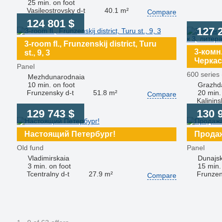
25 min. on foot
Vasileostrovsky d-t
40.1 m²
Compare
124 801 $
127 
3-room fl., Frunzenskij district, Turu
3-комн
st., 9, 3
Черкасо
Panel
600 series 
Mezhdunarodnaia
10 min. on foot
Grazhda
Frunzensky d-t
51.8 m²
20 min.
Compare
Kalinins
129 743 $
130 
Настоящий Петербург!
Продаж
Old fund
Panel
Vladimirskaia
Dunajs
3 min. on foot
15 min.
Tcentralny d-t
27.9 m²
Frunzen
Compare