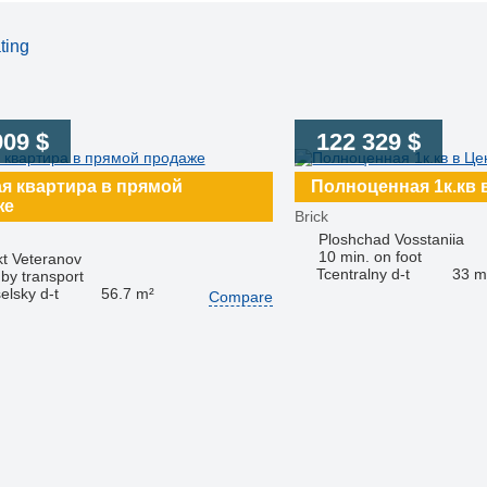
ting
909 $
122 329 $
я квартира в прямой
Полноценная 1к.кв 
же
Brick
Ploshchad Vosstaniia
10 min. on foot
t Veteranov
Tcentralny d-t
33 m
 by transport
elsky d-t
56.7 m²
Compare