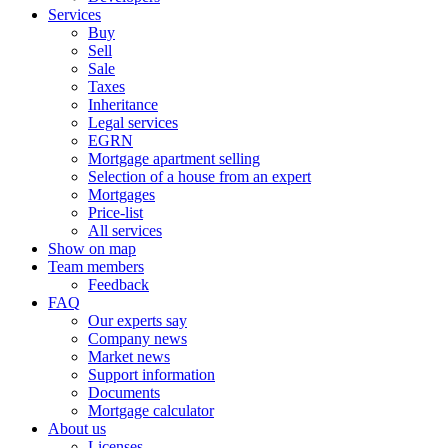
Services
Buy
Sell
Sale
Taxes
Inheritance
Legal services
EGRN
Mortgage apartment selling
Selection of a house from an expert
Mortgages
Price-list
All services
Show on map
Team members
Feedback
FAQ
Our experts say
Company news
Market news
Support information
Documents
Mortgage calculator
About us
Licenses