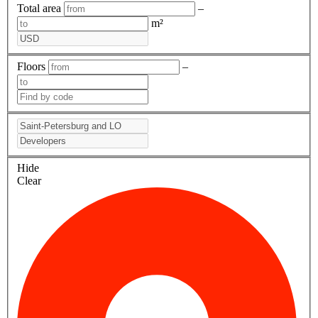
Total area
–
m²
Floors
–
Hide
Clear