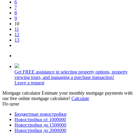
6
7
8
9
10
11
12
13
Get
FREE
assistance in selecting property options, property
viewing tours, and managing a purchase transaction!
Leave a request
Mortgage calculator
Estimate your monthly mortgage payments with
our free online mortgage calculator!
Calculate
По цене
Бюджетные новостройки
Новостройки от 1000000
Новостройки до 1500000
Новостройки до 2000000