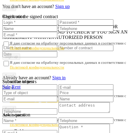
You don't have an account?
Sign up
Registration
Check out the signed contract
iN ORDER TO AVOID PROPERTY FRAUD AND POOR
SERVICE, WE RECOMMEND TO CHECK IF YOU SIGN AN
AGREEMENT WITH AN AUTORIZED PERSON
Я даю согласие на обработку персональных данных в соответствии с
Политикой конфиденциальности
Я даю согласие на обработку персональных данных в соответствии с
Политикой конфиденциальности
Already have an account?
Sign in
Submit an object
Subscribe to news
Sale
Rent
Я даю согласие на обработку персональных данных в соответствии с
Политикой конфиденциальности
Ask a question
Save search
Я даю согласие на обработку персональных данных в соответствии с
Политикой конфиденциальности
Rubles