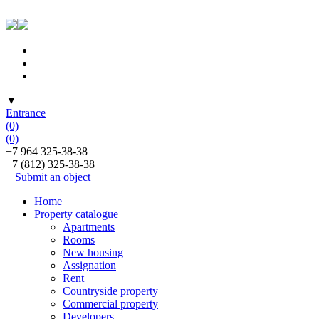
▼
Entrance
(0)
(0)
+7 964 325-38-38
+7 (812) 325-38-38
+ Submit an object
Home
Property catalogue
Apartments
Rooms
New housing
Assignation
Rent
Countryside property
Commercial property
Developers