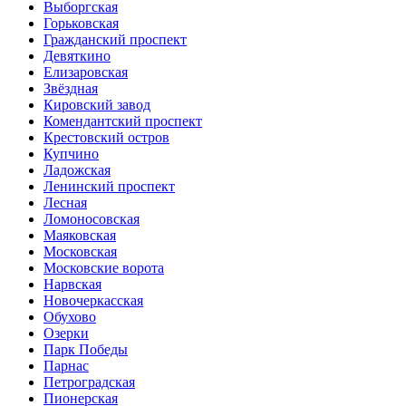
Выборгская
Горьковская
Гражданский проспект
Девяткино
Елизаровская
Звёздная
Кировский завод
Комендантский проспект
Крестовский остров
Купчино
Ладожская
Ленинский проспект
Лесная
Ломоносовская
Маяковская
Московская
Московские ворота
Нарвская
Новочеркасская
Обухово
Озерки
Парк Победы
Парнас
Петроградская
Пионерская