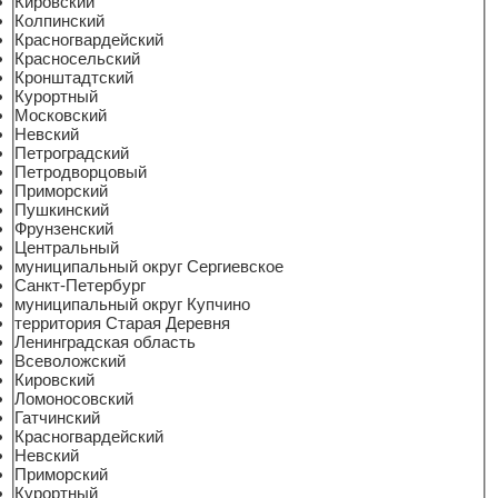
Кировский
Колпинский
Красногвардейский
Красносельский
Кронштадтский
Курортный
Московский
Невский
Петроградский
Петродворцовый
Приморский
Пушкинский
Фрунзенский
Центральный
муниципальный округ Сергиевское
Санкт-Петербург
муниципальный округ Купчино
территория Старая Деревня
Ленинградская область
Всеволожский
Кировский
Ломоносовский
Гатчинский
Красногвардейский
Невский
Приморский
Курортный