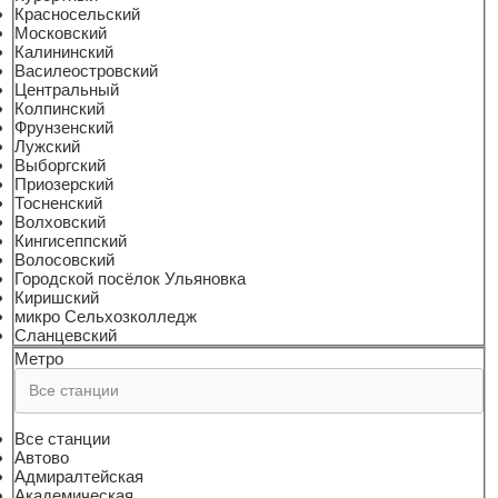
Красносельский
Московский
Калининский
Василеостровский
Центральный
Колпинский
Фрунзенский
Лужский
Выборгский
Приозерский
Тосненский
Волховский
Кингисеппский
Волосовский
Городской посёлок Ульяновка
Киришский
микро Сельхозколледж
Сланцевский
Метро
Все станции
Автово
Адмиралтейская
Академическая