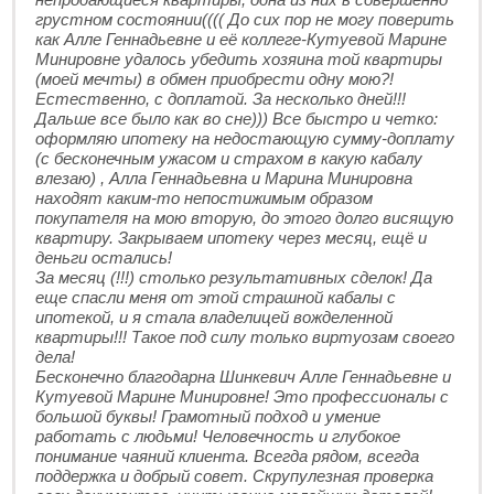
грустном состоянии(((( До сих пор не могу поверить
как Алле Геннадьевне и её коллеге-Кутуевой Марине
Минировне удалось убедить хозяина той квартиры
(моей мечты) в обмен приобрести одну мою?!
Естественно, с доплатой. За несколько дней!!!
Дальше все было как во сне))) Все быстро и четко:
оформляю ипотеку на недостающую сумму-доплату
(с бесконечным ужасом и страхом в какую кабалу
влезаю) , Алла Геннадьевна и Марина Минировна
находят каким-то непостижимым образом
покупателя на мою вторую, до этого долго висящую
квартиру. Закрываем ипотеку через месяц, ещё и
деньги остались!
За месяц (!!!) столько результативных сделок! Да
еще спасли меня от этой страшной кабалы с
ипотекой, и я стала владелицей вожделенной
квартиры!!! Такое под силу только виртуозам своего
дела!
Бесконечно благодарна Шинкевич Алле Геннадьевне и
Кутуевой Марине Минировне! Это профессионалы с
большой буквы! Грамотный подход и умение
работать с людьми! Человечность и глубокое
понимание чаяний клиента. Всегда рядом, всегда
поддержка и добрый совет. Скрупулезная проверка