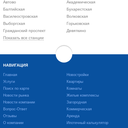
Автово
Академическая
Балтийская
Бухарестская
Василеостровская
Волковская
Выборгская
Горьковская
Гражданский проспект
Девяткино
Показать все станции
НАВИГАЦИЯ
Главная
Новостройки
Услуги
Квартиры
Поиск по карте
Комнаты
Новости рынка
Жилые комплексы
Новости компании
Загородная
Вопрос-Ответ
Коммерческая
Отзывы
Аренда
О компании
Ипотечный калькулятор