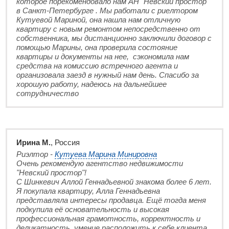
которое порекомендовало нам АН "Невский простор"
в Санкт-Петербурге . Мы работали с риелтором
Кутуевой Мариной, она нашла нам отличную
квартиру с новым ремонтом непосредственно от
собственника, мы дистанционно заключили договор с
помощью Марины, она проверила состояние
квартиры и документы на нее, сэкономила нам
средства на комиссию встречного агента и
организовала заезд в нужный нам день. Спасибо за
хорошую работу, надеюсь на дальнейшее
сотрудничество
Ирина М.
, Россия
Риэлтор -
Кутуева Марина Минировна
Очень рекомендую агентство недвижимости
"Невский простор"!
С Шинкевич Аллой Геннадьевной знакома более 6 лет.
Я покупала квартиру, Алла Геннадьевна
представляла интересы продавца. Ещё тогда меня
подкупила её основательность и высокая
профессиональная грамотность, корректность и
деликатность, умение расположить к себе клиента