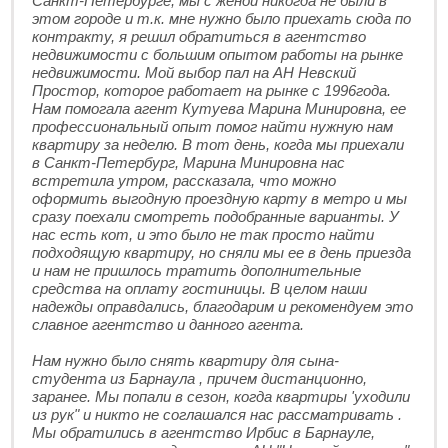
Санкт-Петербурге, мы с женой никогда не были в
этом городе и т.к. мне нужно было приехать сюда по
контракту, я решил обратиться в агентство
недвижимости с большим опытом работы на рынке
недвижимости. Мой выбор пал на АН Невский
Простор, которое работает на рынке с 1996года.
Нам помогала агент Кутуева Марина Минировна, ее
профессиональный опыт помог найти нужную нам
квартиру за неделю. В тот день, когда мы приехали
в Санкт-Петербург, Марина Минировна нас
встретила утром, рассказала, что можно
оформить выгодную проездную карту в метро и мы
сразу поехали смотреть подобранные варианты. У
нас есть кот, и это было не так просто найти
подходящую квартиру, но сняли мы ее в день приезда
и нам не пришлось тратить дополнительные
средства на оплату гостиницы. В целом наши
надежды оправдались, благодарим и рекомендуем это
славное агентство и данного агента.
Нам нужно было снять квартиру для сына-
студента из Барнаула , причем дистанционно,
заранее. Мы попали в сезон, когда квартиры 'уходили
из рук" и никто не соглашался нас рассматривать .
Мы обратились в агентство Ирбис в Барнауле,