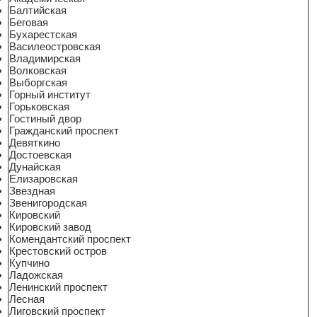
Балтийская
Беговая
Бухарестская
Василеостровская
Владимирская
Волковская
Выборгская
Горный институт
Горьковская
Гостиный двор
Гражданский проспект
Девяткино
Достоевская
Дунайская
Елизаровская
Звездная
Звенигородская
Кировский
Кировский завод
Комендантский проспект
Крестовский остров
Купчино
Ладожская
Ленинский проспект
Лесная
Лиговский проспект