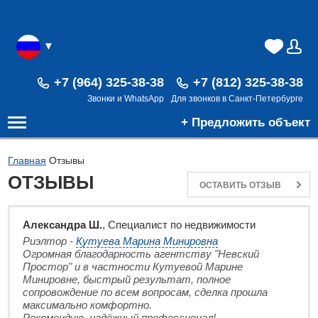
▼
(0)
(0)
В
+7 (964) 325-38-38
+7 (812) 325-38-38
Звонки и WhatsApp
Для звонков в Санкт-Петербурге
+ Предложить объект
Главная
Отзывы
ОТЗЫВЫ
ОСТАВИТЬ ОТЗЫВ
Александра Ш.
, Специалист по недвижимости
Риэлтор -
Кутуева Марина Минировна
Огромная благодарность агентству "Невский
Простор" и в частности Кутуевой Марине
Минировне, быстрый результат, полное
сопровождение по всем вопросам, сделка прошла
максимально комфортно.
Рекомендую, надёжный профессионал!