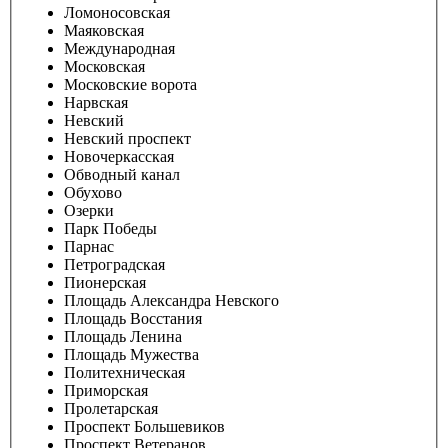
Ломоносовская
Маяковская
Международная
Московская
Московские ворота
Нарвская
Невский
Невский проспект
Новочеркасская
Обводный канал
Обухово
Озерки
Парк Победы
Парнас
Петроградская
Пионерская
Площадь Александра Невского
Площадь Восстания
Площадь Ленина
Площадь Мужества
Политехническая
Приморская
Пролетарская
Проспект Большевиков
Проспект Ветеранов