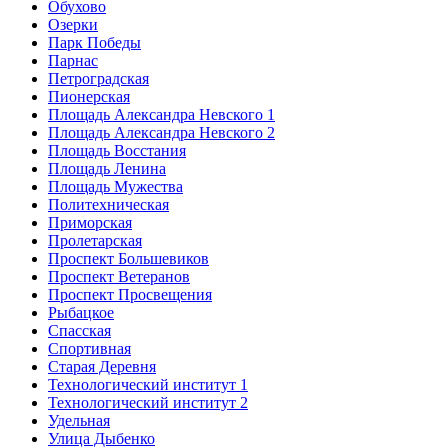
Обухово
Озерки
Парк Победы
Парнас
Петроградская
Пионерская
Площадь Александра Невского 1
Площадь Александра Невского 2
Площадь Восстания
Площадь Ленина
Площадь Мужества
Политехническая
Приморская
Пролетарская
Проспект Большевиков
Проспект Ветеранов
Проспект Просвещения
Рыбацкое
Спасская
Спортивная
Старая Деревня
Технологический институт 1
Технологический институт 2
Удельная
Улица Дыбенко