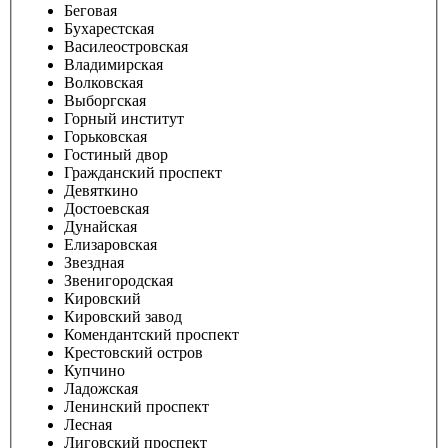
Беговая
Бухарестская
Василеостровская
Владимирская
Волковская
Выборгская
Горный институт
Горьковская
Гостиный двор
Гражданский проспект
Девяткино
Достоевская
Дунайская
Елизаровская
Звездная
Звенигородская
Кировский
Кировский завод
Комендантский проспект
Крестовский остров
Купчино
Ладожская
Ленинский проспект
Лесная
Лиговский проспект