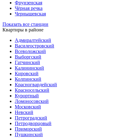
Фрунзенская
Чёрная речка
Чернышевская
Показать все станции
Квартиры в районе
Адмиралтейский
Василеостровский
Всеволожский
Выборгский
Гатчинский
Калининский
Кировский
Колпинский
Красногвардейский
Красносельский
Курортный
Ломоносовский
Московский
Невский
Петроградский
Петродворцовый
Приморский
Пушкинский