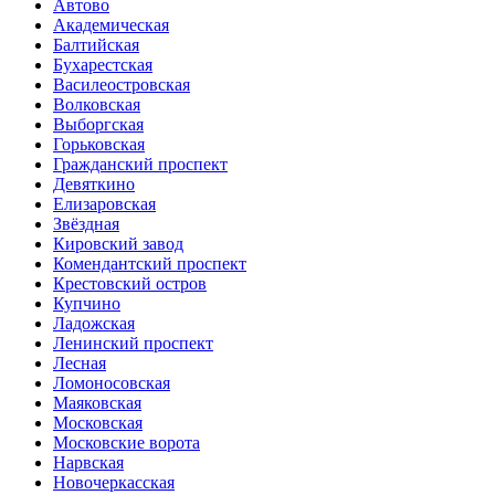
Автово
Академическая
Балтийская
Бухарестская
Василеостровская
Волковская
Выборгская
Горьковская
Гражданский проспект
Девяткино
Елизаровская
Звёздная
Кировский завод
Комендантский проспект
Крестовский остров
Купчино
Ладожская
Ленинский проспект
Лесная
Ломоносовская
Маяковская
Московская
Московские ворота
Нарвская
Новочеркасская