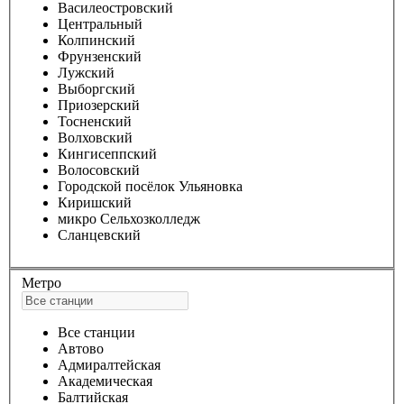
Василеостровский
Центральный
Колпинский
Фрунзенский
Лужский
Выборгский
Приозерский
Тосненский
Волховский
Кингисеппский
Волосовский
Городской посёлок Ульяновка
Киришский
микро Сельхозколледж
Сланцевский
Метро
Все станции
Автово
Адмиралтейская
Академическая
Балтийская