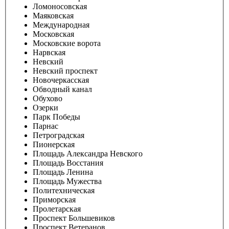
Ломоносовская
Маяковская
Международная
Московская
Московские ворота
Нарвская
Невский
Невский проспект
Новочеркасская
Обводный канал
Обухово
Озерки
Парк Победы
Парнас
Петроградская
Пионерская
Площадь Александра Невского
Площадь Восстания
Площадь Ленина
Площадь Мужества
Политехническая
Приморская
Пролетарская
Проспект Большевиков
Проспект Ветеранов