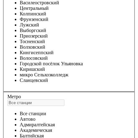
Василеостровский
Центральный
Колпинский
Фрунзенский
Лужский
Выборгский
Приозерский
Тосненский
Волховский
Кингисеппский
Волосовский
Городской посёлок Ульяновка
Киришский
микро Сельхозколледж
Сланцевский
Метро
Все станции
Автово
Адмиралтейская
Академическая
Балтийская