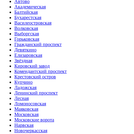
Автово
Академическая
Балтийская
Бухарестская
Василеостровская
Волковская
Выборгская
Горьковская
Гражданский проспект
Девяткино
Елизаровская
Звёздная
Кировский завод
Комендантский проспект
Крестовский остров
Купчино
Ладожская
Ленинский проспект
Лесная
Ломоносовская
Маяковская
Московская
Московские ворота
Нарвская
Новочеркасская