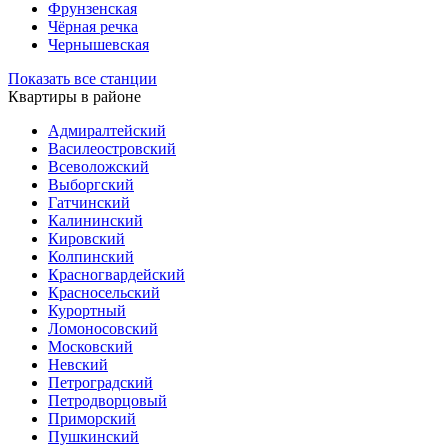
Фрунзенская
Чёрная речка
Чернышевская
Показать все станции
Квартиры в районе
Адмиралтейский
Василеостровский
Всеволожский
Выборгский
Гатчинский
Калининский
Кировский
Колпинский
Красногвардейский
Красносельский
Курортный
Ломоносовский
Московский
Невский
Петроградский
Петродворцовый
Приморский
Пушкинский