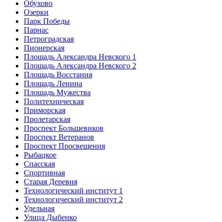
Обухово
Озерки
Парк Победы
Парнас
Петроградская
Пионерская
Площадь Александра Невского 1
Площадь Александра Невского 2
Площадь Восстания
Площадь Ленина
Площадь Мужества
Политехническая
Приморская
Пролетарская
Проспект Большевиков
Проспект Ветеранов
Проспект Просвещения
Рыбацкое
Спасская
Спортивная
Старая Деревня
Технологический институт 1
Технологический институт 2
Удельная
Улица Дыбенко