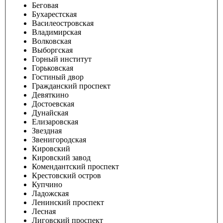
Беговая
Бухарестская
Василеостровская
Владимирская
Волковская
Выборгская
Горный институт
Горьковская
Гостиный двор
Гражданский проспект
Девяткино
Достоевская
Дунайская
Елизаровская
Звездная
Звенигородская
Кировский
Кировский завод
Комендантский проспект
Крестовский остров
Купчино
Ладожская
Ленинский проспект
Лесная
Лиговский проспект