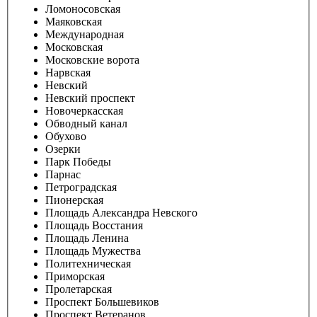
Ломоносовская
Маяковская
Международная
Московская
Московские ворота
Нарвская
Невский
Невский проспект
Новочеркасская
Обводный канал
Обухово
Озерки
Парк Победы
Парнас
Петроградская
Пионерская
Площадь Александра Невского
Площадь Восстания
Площадь Ленина
Площадь Мужества
Политехническая
Приморская
Пролетарская
Проспект Большевиков
Проспект Ветеранов