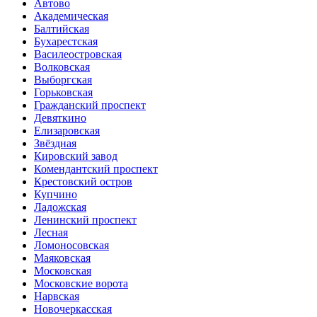
Автово
Академическая
Балтийская
Бухарестская
Василеостровская
Волковская
Выборгская
Горьковская
Гражданский проспект
Девяткино
Елизаровская
Звёздная
Кировский завод
Комендантский проспект
Крестовский остров
Купчино
Ладожская
Ленинский проспект
Лесная
Ломоносовская
Маяковская
Московская
Московские ворота
Нарвская
Новочеркасская