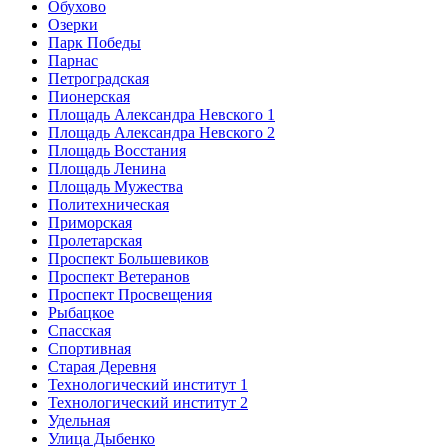
Обухово
Озерки
Парк Победы
Парнас
Петроградская
Пионерская
Площадь Александра Невского 1
Площадь Александра Невского 2
Площадь Восстания
Площадь Ленина
Площадь Мужества
Политехническая
Приморская
Пролетарская
Проспект Большевиков
Проспект Ветеранов
Проспект Просвещения
Рыбацкое
Спасская
Спортивная
Старая Деревня
Технологический институт 1
Технологический институт 2
Удельная
Улица Дыбенко