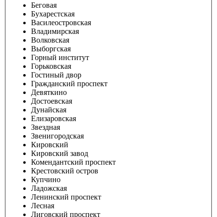
Беговая
Бухарестская
Василеостровская
Владимирская
Волковская
Выборгская
Горный институт
Горьковская
Гостиный двор
Гражданский проспект
Девяткино
Достоевская
Дунайская
Елизаровская
Звездная
Звенигородская
Кировский
Кировский завод
Комендантский проспект
Крестовский остров
Купчино
Ладожская
Ленинский проспект
Лесная
Лиговский проспект