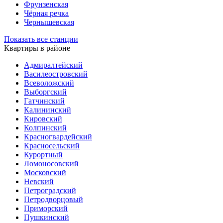
Фрунзенская
Чёрная речка
Чернышевская
Показать все станции
Квартиры в районе
Адмиралтейский
Василеостровский
Всеволожский
Выборгский
Гатчинский
Калининский
Кировский
Колпинский
Красногвардейский
Красносельский
Курортный
Ломоносовский
Московский
Невский
Петроградский
Петродворцовый
Приморский
Пушкинский