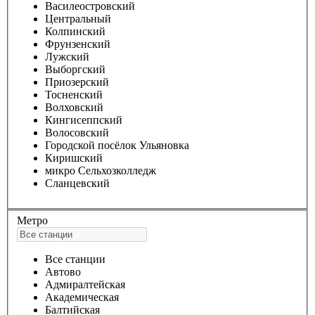
Василеостровский
Центральный
Колпинский
Фрунзенский
Лужский
Выборгский
Приозерский
Тосненский
Волховский
Кингисеппский
Волосовский
Городской посёлок Ульяновка
Киришский
микро Сельхозколледж
Сланцевский
Метро
Все станции
Автово
Адмиралтейская
Академическая
Балтийская